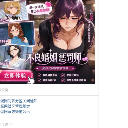
务公告
煎蛋网问答分区关闭通知
煎蛋网社区管理规定
煎蛋网官方渠道公示
蛋传送门