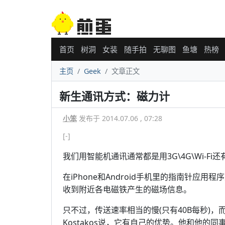
首页
树洞
女装
随手拍
无聊图
鱼塘
热榜
主页
Geek
文章正文
新生通讯方式：磁力计
小笨
发布于 2014.07.06 , 07:28
[-]
我们用智能机通讯通常都是用3G\4G\Wi-
在iPhone和Android手机里的指南针
收到附近各电磁铁产生的磁场信息。
只不过，传送速率相当的慢(只有40B每秒)，而
Kostakos说，它有自己的优势。他和他