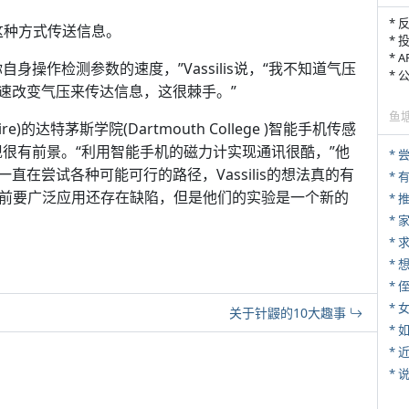
* 
用这种方式传送信息。
* 
* 
操作检测参数的速度，”Vassilis说，“我不知道气压
*
速改变气压来传达信息，这很棘手。”
鱼
ire)的达特茅斯学院(Dartmouth College )智能手机传感
队的发现很有前景。“利用智能手机的磁力计实现通讯很酷，”他
*
在尝试各种可能可行的路径，Vassilis的想法真的有
或许目前要广泛应用还存在缺陷，但是他们的实验是一个新的
*
*
*
* 
*
关于针鼹的10大趣事
*
*
*