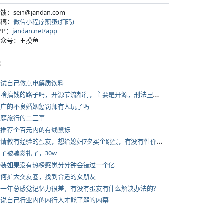
反馈：sein@jandan.com
投稿：
微信小程序煎蛋(扫码)
APP：
jandan.net/app
 公众号：王摸鱼
塘
 尝试自己做点电解质饮料
*
有啥搞钱的路子吗，开源节流都行，主要是开源，刑法里的咱不做
 推广的不良婚姻惩罚师有人玩了吗
 家庭旅行的二三事
 求推荐个百元内的有线鼠标
*
想请教有经验的蛋友，想给媳妇7夕买个跳蛋，有没有性价比高的推荐
侄子被骗彩礼了，30w
 女装如果没有热榜感觉分分钟会错过一个亿
 如何扩大交友圈，找到合适的女朋友
 近一年总感觉记忆力很差，有没有蛋友有什么解决办法的？
 说说自己行业内的内行人才能了解的内幕