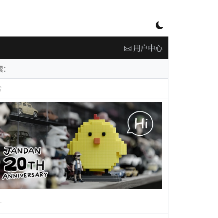
用户中心
告
广