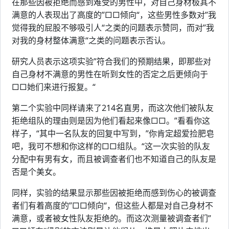
在那些因被拒绝而感到难受的男性中，对自己身材极其不
满意的人表现出了高度的”□□倾向“，这些男性多数对”我
觉得我的屁股不够吸引人“之类的问题表示赞同，而对”我
对我的身材整体满意“之类的问题表示否认。
研究人员表示这项实验”符合我们的预期结果，即那些对
自己身材不满意的男性在听到女性的否定之后更倾向于
□□她们来进行报复。“
第二个实验中同样请来了214名直男，而这次他们被队友
拒绝组队的理由则是因为他们看起来像□□。”看看你这
样子，“其中一名队友的回复中写到，”你肯定超爱捡肥皂
吧，我可不想和你这样的□□组队。“这一次实验的队友
分配中有男有女，而且被调查者们也不知道自己的队友是
否是个美女。
同样，实验的结果显示那些因被拒绝而感到伤心的被调查
者们有着高度的”□□倾向“，但这些人都是对自己身材不
满意，或者被女性队友拒绝的。而这次测量被调查者们”