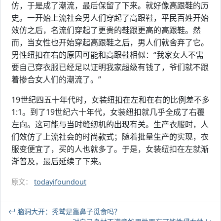
仿，于是成了潮流，最后保留了下来。就好像高跟鞋的历
史。一开始上流社会男人们穿起了高跟鞋，平民百姓开始
效仿之后，名流们穿起了更贵的鞋跟更高的高跟鞋。然
而，当女性也开始穿起高跟鞋之后，男人们就舍弃了它。
男性纽扣在右的原因可能和高跟鞋相似：“我家女人不需
要自己穿衣服已经足以证明我家超级有钱了，爷们就不跟
着掺合女人们的潮流了。”
19世纪四五十年代时，女装纽扣在左和在右的比例差不多
1:1。到了19世纪六十年代，女装纽扣就几乎全成了右覆
左向。这可能与当时缝纫机的出现有关。生产衣服时，人
们效仿了上流社会的时尚款式；随着批量生产的实现，衣
服变便宜了，买的人也就多了。于是，女装纽扣在左就渐
渐普及，最后延续了下来。
原文：
todayifoundout
脑洞大开：秃鹫是靠鼻子觅食吗？