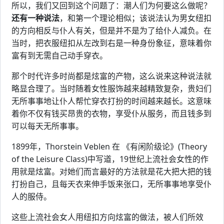
所以，我们又回到这个问题了：潮人们为何要这么做呢？
还有一种说法
，和第一个理论相似；该说法认为男女纽扣
的方向相反与仆人有关，但是并不是为了给仆人减负。在
当时，把衣服纽扣从左改到右是一种身份象征，意味着你
富有到无需自己动手穿衣。
那个时代许多时尚都是炫富的产物，这么说来这种说法就
略显合理了。当时随着女性服饰越来越精致复杂，贵妇们
无所事事地让仆人帮忙穿衣打扮的时间越来越长。这意味
着你不仅有钱买昂贵的衣物，享受仆从服务，而且钱多到
可以每天无所事事。
1899年，Thorstein Veblen 在 《有闲阶级论》(Theory
of the Leisure Class)中写道，19世纪上流社会女性的作
用就是炫富。对她们而言最好的方法就是花大把大把的钱
打扮自己，且每天衣来伸手饭来张口，无所事事地享受仆
人的服侍。
这些上流社会女人用纽扣方向炫富的做法，被人们所效