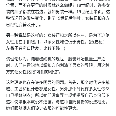
位置，而不在更早的时候就这么做呢？18世纪时，许多女
装的扣子都装在右边，就如男装一样。19世纪上半页，这
种情况开始发生变化，到了19世纪后半叶，女装纽扣在左
已经彻底普及开了。
另一种说法
是这样的：女装纽扣之所以在左，是为了迫使
女性用左手扣纽扣，以示女性地位低于男性。(历史梗：
左撇子名声口碑差，比较下贱。)
该理论认为，随着缝纫机的现世，服装开始批量生产之
时，人们有意识地以纽扣方向划清了男女的界限，用这种
方式让女性铭记“她们的地位”。
这种理论也存在许多明显的问题。首先，那个时代许多裁
缝、工匠和设计者都是女性。另外那个时代许多女性依然
自己手缝制衣；所以她们没事弄个规矩提醒自己身份低下
这种说法根本就说不通嘛。与这种自贬身份的说法相比，
她们跟随潮人们设计衣服的可能性更大。