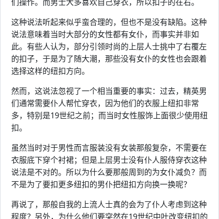
们操作。而男士大多喜欢自己穿衣，所以扣子的在右。
这种说法听起来似乎蛮合理的，但也不是没有缺陷。这种
说法意味着当时大部分的女性都有女仆，而事实并非如
此。有些人认为，部分引领时尚的上层人士挑中了右覆左
的扣子，于是为了随大潮，那些没有女仆的女性也会跟着
选择这样的纽扣方向。
然而，这说法忽视了一个相当重要的事实：过去，精英男
们通常需要仆人帮忙穿衣，因为他们的衣服上纽扣非常
多，特别是19世纪之前；而当时女性服饰上面很少使用纽
扣。
虽然当时对于男性而言服装没有女装那般复杂，不需要在
衣服底下穿个衬裙；但是上层男士没有仆人服侍穿衣这种
说法是不对的。所以为什么要那般周到的为女仆减负？而
不是为了要扣更多纽扣的男仆把纽扣方向换一换呢？
再说了，那般自我的上流人士真的会为了仆人考虑到这种
程度？另外，为什么他们要突然在19世纪中叶改变纽扣的