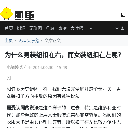
首页
树洞
无聊图
鱼塘
热榜
大吐槽
主页
无厘头研究
文章正文
为什么男装纽扣在右，而女装纽扣在左呢？
小脑袋
发布于 2014.06.30 , 19:49
[-]
和许多历史谜团一样，我们无法完全解开这个谜。关于男
女装扣子方向相反的原因有数种说法。
最受认同的说法
是这个样子的：过去，特别是维多利亚时
代；那些精致的上层人士服装通常都非常繁复。名媛们的
衣服大多是由女仆帮忙穿着，所以扣子在左比较方便仆人