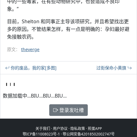
中的一些毒素，在有些动物研究中，也会造成不良印
象。”
目前，Shelton 和同事正主导该项研究，并且希望找出更
多的原因。不管结果怎样，有一点是明确的：孕妇最好避
免接触农药。
原文：
theverge
你的废品，我的家[多图]
过街保命小黄旗
数据加载中...BIU...BIU...BIU...
登录发吐槽
关于我们
·
用户协议
·
隐私政策
·
煎蛋APP
鄂ICP备11008023号-1
·
鄂公网安备42018502002747号