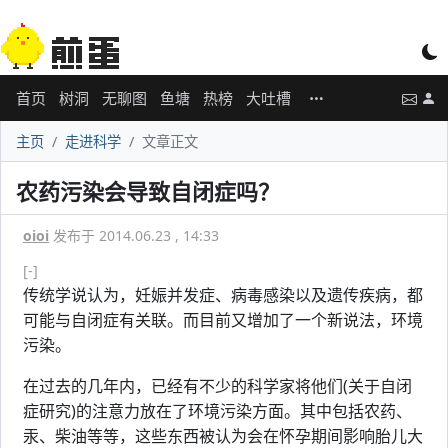
首页
树洞
无聊图
鱼塘
热榜
大吐槽
主页
走进科学
文章正文
农药污染会导致自闭症吗？
oioi
发布于 2014.06.23 , 14:33
[-]
传统学说认为，妊娠并发症、病毒感染以及遗传疾病，都
可能与自闭症有关联。而目前又增加了一个新说法，环境
污染。
在过去的几年内，已经有不少的科学家将他们(关于自闭
症研究)的注意力放在了环境污染方面。其中包括农药、
汞、柴油等等，这些东西被认为会在怀孕期间影响胎儿大