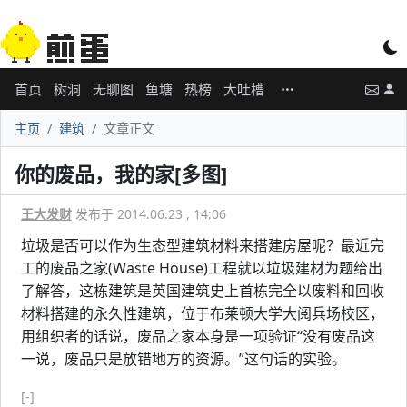
首页
树洞
无聊图
鱼塘
热榜
大吐槽
主页
建筑
文章正文
你的废品，我的家[多图]
王大发财
发布于 2014.06.23 , 14:06
垃圾是否可以作为生态型建筑材料来搭建房屋呢？最近完
工的废品之家(Waste House)工程就以垃圾建材为题给出
了解答，这栋建筑是英国建筑史上首栋完全以废料和回收
材料搭建的永久性建筑，位于布莱顿大学大阅兵场校区，
用组织者的话说，废品之家本身是一项验证“没有废品这
一说，废品只是放错地方的资源。”这句话的实验。
[-]