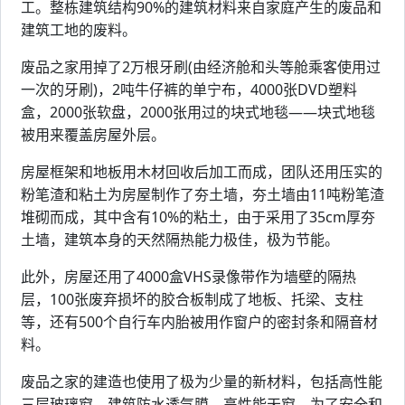
工。整栋建筑结构90%的建筑材料来自家庭产生的废品和
建筑工地的废料。
废品之家用掉了2万根牙刷(由经济舱和头等舱乘客使用过
一次的牙刷)，2吨牛仔裤的单宁布，4000张DVD塑料
盒，2000张软盘，2000张用过的块式地毯——块式地毯
被用来覆盖房屋外层。
房屋框架和地板用木材回收后加工而成，团队还用压实的
粉笔渣和粘土为房屋制作了夯土墙，夯土墙由11吨粉笔渣
堆砌而成，其中含有10%的粘土，由于采用了35cm厚夯
土墙，建筑本身的天然隔热能力极佳，极为节能。
此外，房屋还用了4000盒VHS录像带作为墙壁的隔热
层，100张废弃损坏的胶合板制成了地板、托梁、支柱
等，还有500个自行车内胎被用作窗户的密封条和隔音材
料。
废品之家的建造也使用了极为少量的新材料，包括高性能
三层玻璃窗、建筑防水透气膜、高性能天窗。为了安全和