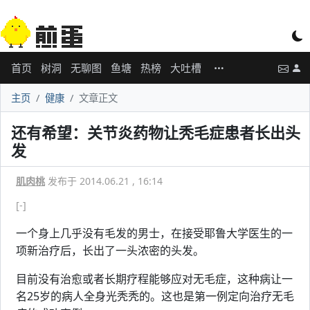
首页
树洞
无聊图
鱼塘
热榜
大吐槽
主页
健康
文章正文
还有希望：关节炎药物让秃毛症患者长出头
发
肌肉桃
发布于 2014.06.21 , 16:14
[-]
一个身上几乎没有毛发的男士，在接受耶鲁大学医生的一
项新治疗后，长出了一头浓密的头发。
目前没有治愈或者长期疗程能够应对无毛症，这种病让一
名25岁的病人全身光秃秃的。这也是第一例定向治疗无毛