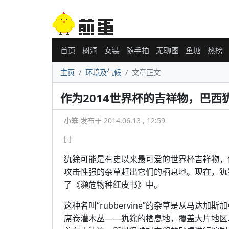
首页
树洞
女装
随手拍
无聊图
鱼塘
热榜
主页
环境及气候
文章正文
作为2014世界杯的吉祥物，巴西
小笨
发布于 2014.06.13 , 12:59
[-]
犰狳可能是有史以来最可爱的世界杯吉祥物，
攻击性强的杂草赶出它们的栖息地。现在，犰
了《濒危物种红皮书》中。
这种名叫“rubbervine”的杂草是从马达
席卷灌木丛——犰狳的栖息地，覆盖大片地区