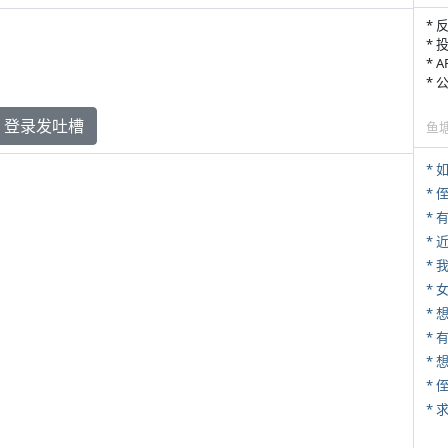
* 
* 
* 
*
登录发吐槽
鱼
*
* 
*
*
* 
* 
*
*
*