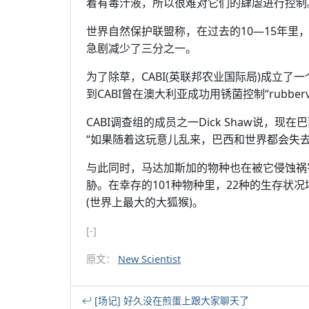
着有毒汁液，所以很难对它们的肆虐进行控制
世界自然保护联盟称，在过去的10—15年里，由
急剧减少了三分之一。
为了除草，CABI(英联邦农业国际局)成立
到CABI曾在澳大利亚成功用锈菌控制“rubbe
CABI调查组的成员之一Dick Shaw说，现在
“如果随着这玩意儿乱来，巴西和世界都会失
与此同时，马达加斯加的物种也在被它侵蚀祸
胁。在幸存的101种物种里，22种的生存状
(世界上最大的大狐猴)。
[-]
原文：
New Scientist
[场记] 好久没在煎蛋上跟大家聊天了