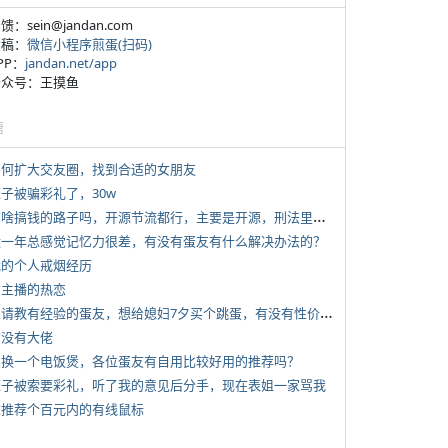
反馈：sein@jandan.com
投稿：
微信小程序煎蛋(扫码)
APP：
jandan.net/app
 公众号：王摸鱼
塘
 如何扩大交友圈，找到合适的女朋友
侄子被骗彩礼了，30w
*
有啥搞钱的路子吗，开源节流都行，主要是开源，刑法里的咱不做
 近一年总感觉记忆力很差，有没有蛋友有什么解决办法的？
 我的个人戒烟经历
女主播的热恋
*
想请教有经验的蛋友，想给媳妇7夕买个跳蛋，有没有性价比高的推荐
有没有大佬
 想换一个电饭煲，各位蛋友有自用比较好用的推荐吗？
 侄子被索要彩礼，听了我的意见后分手，现在表姐一家骂我
 求推荐个百元内的有线鼠标