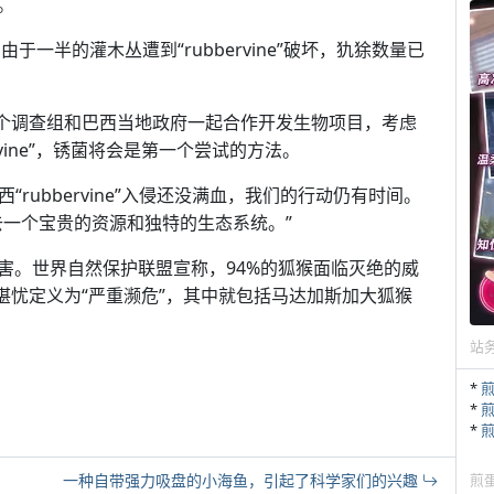
。
于一半的灌木丛遭到“rubbervine”破坏，犰狳数量已
了一个调查组和巴西当地政府一起合作开发生物项目，考虑
rvine”，锈菌将会是第一个尝试的方法。
巴西“rubbervine”入侵还没满血，我们的行动仍有时间。
去一个宝贵的资源和独特的生态系统。”
害。世界自然保护联盟宣称，94%的狐猴面临灭绝的威
况堪忧定义为“严重濒危”，其中就包括马达加斯加大狐猴
站
*
*
*
一种自带强力吸盘的小海鱼，引起了科学家们的兴趣
煎