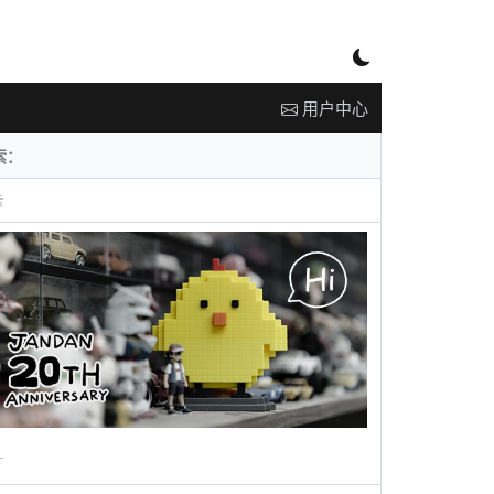
用户中心
告
广