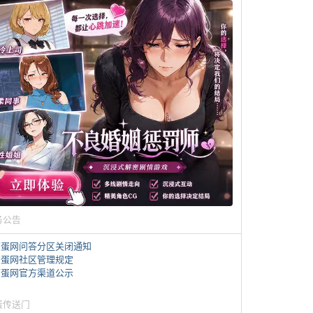
务公告
煎蛋网问答分区关闭通知
煎蛋网社区管理规定
煎蛋网官方渠道公示
蛋传送门