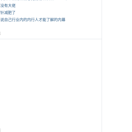
有没有大佬
打针减肥了
 说说自己行业内的内行人才能了解的内幕
告
告