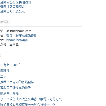
煎蛋网问答分区关闭通知
煎蛋网社区管理规定
煎蛋网官方渠道公示
蛋传送门
反馈：sein@jandan.com
投稿：
微信小程序煎蛋(扫码)
APP：
jandan.net/app
 公众号：王摸鱼
塘
三十有七（2019）
写着玩儿
打工记、
 求推荐个百元内的有线鼠标
 一狠心买了绿皮车的软卧
 发财从今天开始
 分享一个较低成本改善久坐办公腰臀压力的方案
 女装如果没有热榜感觉分分钟会错过一个亿