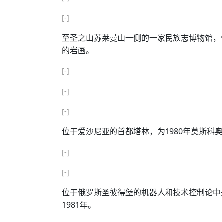
[-]
至圣之山苏莱曼山一侧的一家民族志博物馆，
的岩画。
[-]
[-]
[-]
位于爱沙尼亚的首都塔林，为1980年莫斯科
[-]
[-]
位于俄罗斯圣彼得堡的机器人和技术控制论中央
1981年。