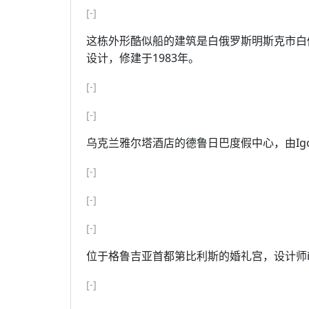
[-]
这栋外形酷似船的建筑是白俄罗斯明斯克市白俄罗斯国
设计，修建于1983年。
[-]
[-]
乌克兰雅尔塔酒店的德鲁日巴度假中心，由Igor V
[-]
[-]
[-]
位于格鲁吉亚首都第比利斯的婚礼宫，设计师ictor
[-]