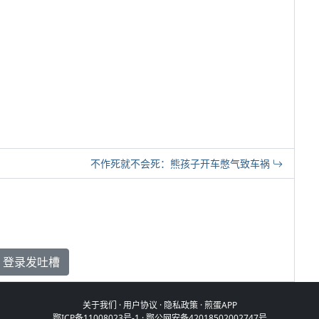
不作死就不会死：熊孩子开车憋气致车祸
登录发吐槽
关于我们
·
用户协议
·
隐私政策
·
煎蛋APP
鄂ICP备11008023号-1
·
鄂公网安备42018502002747号