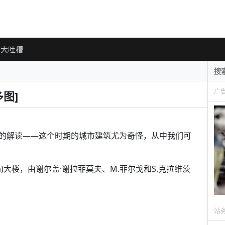
大吐槽
广
图]
的解读——这个时期的城市建筑尤为奇怪，从中我们可
rom)大楼，由谢尔盖·谢拉菲莫夫、M.菲尔戈和S.克拉维茨
站