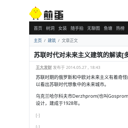
首页
树洞
女装
随手拍
无聊图
鱼塘
热榜
主页
建筑
文章正文
苏联时代对未来主义建筑的解读[多
王大发财
发布于 2014.05.27 , 18:43
苏联时期的俄罗斯和中欧对未来主义有着奇怪
以看出苏联时代想象中的未来城市。
乌克兰哈尔科夫市Derzhprom(也叫Gosp
设计，建成于1928年。
[-]
[-]