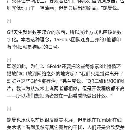
片只存在于网络上，要观看它们，你必须借助浏览器，否
则就像你画了一幅油画，但是只展出印刷品。”鲍曼说。
[-]
Gif天生就是数字媒介的东西，所以展出方式也应该是数
字化。本着这种理念，15Folds团队连身上穿的T恤都印
有“怀旧就是狗屁”的口号。
[-]
既然如此，为什么15Folds还要把这些每像素8比特循环
播放的Gif放到网络之外的地方呢？“我们只是觉得离开了
浏览器这些Gif也能存活，”弗兰克说，“QR二维码和Gif图
片，我认为从技术上说两者都相似，但是开发程度都不高
——所以我们想把两者放在一起看看能做出什么。”
[-]
鲍曼也承认以前她很反感美术展，但是她在Tumblr在线
美术馆上看到虽然有其它图片的干扰，人们还是会欣赏美