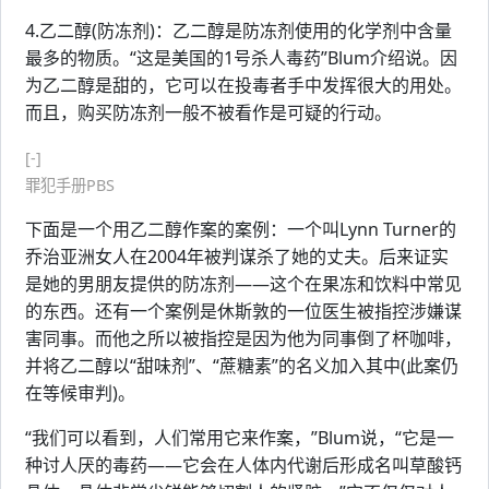
4.乙二醇(防冻剂)：乙二醇是防冻剂使用的化学剂中含量
最多的物质。“这是美国的1号杀人毒药”Blum介绍说。因
为乙二醇是甜的，它可以在投毒者手中发挥很大的用处。
而且，购买防冻剂一般不被看作是可疑的行动。
[-]
罪犯手册PBS
下面是一个用乙二醇作案的案例：一个叫Lynn Turner的
乔治亚洲女人在2004年被判谋杀了她的丈夫。后来证实
是她的男朋友提供的防冻剂——这个在果冻和饮料中常见
的东西。还有一个案例是休斯敦的一位医生被指控涉嫌谋
害同事。而他之所以被指控是因为他为同事倒了杯咖啡，
并将乙二醇以“甜味剂”、“蔗糖素”的名义加入其中(此案仍
在等候审判)。
“我们可以看到，人们常用它来作案，”Blum说，“它是一
种讨人厌的毒药——它会在人体内代谢后形成名叫草酸钙