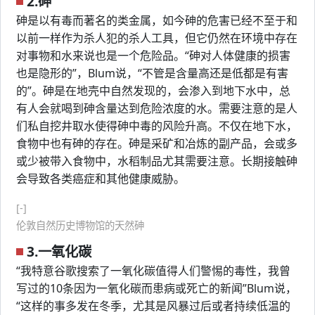
2.砷
砷是以有毒而著名的类金属，如今砷的危害已经不至于和
以前一样作为杀人犯的杀人工具，但它仍然在环境中存在
对事物和水来说也是一个危险品。“砷对人体健康的损害
也是隐形的”，Blum说，“不管是含量高还是低都是有害
的”。砷是在地壳中自然发现的，会渗入到地下水中，总
有人会就喝到砷含量达到危险浓度的水。需要注意的是人
们私自挖井取水使得砷中毒的风险升高。不仅在地下水，
食物中也有砷的存在。砷是采矿和冶炼的副产品，会或多
或少被带入食物中，水稻制品尤其需要注意。长期接触砷
会导致各类癌症和其他健康威胁。
[-]
伦敦自然历史博物馆的天然砷
3.一氧化碳
“我特意谷歌搜索了一氧化碳值得人们警惕的毒性，我曾
写过的10条因为一氧化碳而患病或死亡的新闻”Blum说，
“这样的事多发在冬季，尤其是风暴过后或者持续低温的