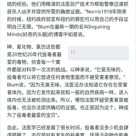
结的经验。他们用精湛的法医验尸技术为帮助警察迅速抓
获杀人凶手并提供所需的确凿证据。“Norris1918年刚来
的时候，纽约政府就宣布纽约的罪犯可以用自己的手段证
明自己无罪。”Blum在最新一期的名叫Inquiring
Minds(好奇的头脑)的博客中如是说。
砷、氰化物、氯仿这些都
[-]
是20世纪20年代投毒者最
爱的毒物，侦查每一个案
件都是对科学一次次的挑战。以砷来说，“它是无味的，
投毒者可以将它放进任何食物里面而不被受害者察觉。”
Blum说，“因为无臭无味，法医没办法知道它存在在受害
者体内，因为它发作起来就和一般的自然疾病一样，进入
体内也无法被检测出来。所以，哪怕法医怀疑受害者是被
投毒，也没办法提供确切的证据。也正是因为这个，砷成
为了投毒者最爱的宝贝”。
自此，法医学已经发展了很长时间，投毒者没多少机会肆
虐猖獗了。不仅是时有发生的投毒案，环境污染物也和毒