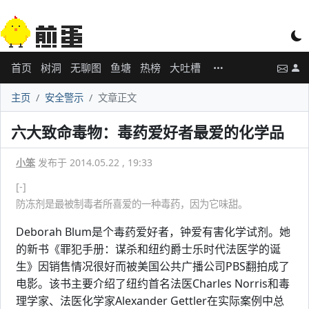
首页
树洞
无聊图
鱼塘
热榜
大吐槽
主页
安全警示
文章正文
六大致命毒物：毒药爱好者最爱的化学品
小笨
发布于 2014.05.22 , 19:33
[-]
防冻剂是最被制毒者所喜爱的一种毒药，因为它味甜。
Deborah Blum是个毒药爱好者，钟爱有害化学试剂。她
的新书《罪犯手册：谋杀和纽约爵士乐时代法医学的诞
生》因销售情况很好而被美国公共广播公司PBS翻拍成了
电影。该书主要介绍了纽约首名法医Charles Norris和毒
理学家、法医化学家Alexander Gettler在实际案例中总