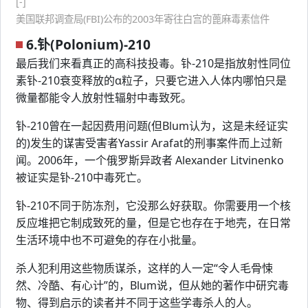
[-]
美国联邦调查局(FBI)公布的2003年寄往白宫的蓖麻毒素信件
6.钋(Polonium)-210
最后我们来看真正的高科技投毒。钋-210是指放射性同位
素钋-210衰变释放的α粒子，只要它进入人体内哪怕只是
微量都能令人放射性辐射中毒致死。
钋-210曾在一起因费用问题(但Blum认为，这是未经证实
的)发生的谋害受害者Yassir Arafat的刑事案件而上过新
闻。2006年，一个俄罗斯异政者 Alexander Litvinenko
被证实是钋-210中毒死亡。
钋-210不同于防冻剂，它没那么好获取。你需要用一个核
反应堆把它制成致死的量，但是它也存在于地壳，在日常
生活环境中也不可避免的存在小批量。
杀人犯利用这些物质谋杀，这样的人一定“令人毛骨悚
然、冷酷、有心计”的，Blum说，但从她的著作中研究毒
物、得到启示的读者并不同于这些学毒杀人的人。