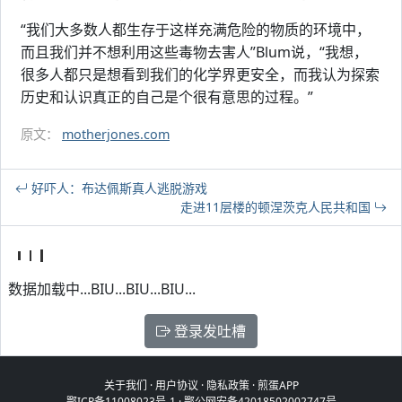
“我们大多数人都生存于这样充满危险的物质的环境中，
而且我们并不想利用这些毒物去害人”Blum说，“我想，
很多人都只是想看到我们的化学界更安全，而我认为探索
历史和认识真正的自己是个很有意思的过程。”
原文：
motherjones.com
好吓人：布达佩斯真人逃脱游戏
走进11层楼的顿涅茨克人民共和国
数据加载中...BIU...BIU...BIU...
登录发吐槽
关于我们
·
用户协议
·
隐私政策
·
煎蛋APP
鄂ICP备11008023号-1
·
鄂公网安备42018502002747号