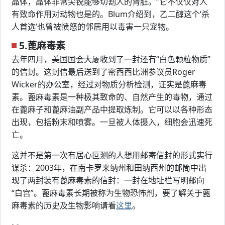
晶体，晶体非常尖锐能够切割人的肾脏。”它不仅仅对人
有致命作用对动物也是的。Blum介绍到，乙二醇这个‘杀
人首选’也曾被愤怒的邻居用以毒害一只宠物。
5.蓖麻毒素
去年四月，美国国会大厦收到了一封还有“白色颗粒物质”
的信封。这封信最后送到了密西西比洲参议员Roger
Wicker的办公室，经过对物质分析检测，证实是蓖麻毒
素。蓖麻毒素是一种极其致命的、自然产生的毒物，通过
在蓖麻子和蓖麻油副产品中提取炼制。它可以以各种形态
出现，包括粉末和喷雾。一旦被人体摄入，细胞会迅速死
亡。
这并不是第一次有居心叵测的人想用邮寄信封的形式实行
谋杀：2003年，在南卡罗来纳州和田纳西州的邮筒中出
现了两封装有蓖麻毒素的信封：一封在地址栏写明邮向
“白宫”。蓖麻毒素长期被称为生物恐怖剂，要了解关于蓖
麻毒素的历史及生物影响请看
这里
。