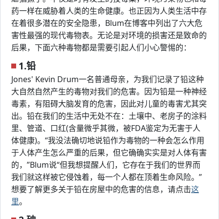
药一样在威胁着人类的生命健康。也正因为人类生活中存
在着很多潜在的安全隐患，Blum在博客中列出了六大危
害性最强的现代毒物表。无论是对环境的损害还是致命的
后果，下面六种毒物都是需要引起人们小心警惕的：
1.铅
Jones' Kevin Drum一名普通母亲，为我们记录了铅这种
大自然自然产生的毒物对我们的危害。因为铅是一种神经
毒素，有阻碍大脑发育的危害，因此对儿童的毒害尤其突
出。铅在我们的生活中无处不在：土壤中、老房子的涂料
里、管道、口红(含量微乎其微，被FDA鉴定为无害于人
体健康)。“我没法确切地说铅作为毒物的一种会怎么作用
于人体产生怎么严重的后果，但它确确实实是对人体有害
的，”Blum说“但我想提醒人们，它存在于我们的世界而
我们就这样被它侵蚀着，每一个人都在顶着生命风险。”
想要了解更多关于铅在房屋中的危害的信息，请点击
这
里
。