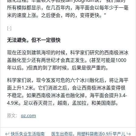
融化过程。华盛顿大学教授Ian Joughuin说，“我们做的
所有模拟都显示，在几百年内，海平面会以每年少于一毫
米的速度上涨。之后便会，哗的，变得更快。”
[-]
无法避免，但不一定很快
现在还没到建筑海坝的时候，科学家们研究的西南极洲冰
盖融化至少还有两世纪才会真正发生。(甚至可能是1000
年以后。)但真的到了那时候，后果是很严重的。
科学家们说，现今岌岌可危的六个冰川融化后，将让海平
面上升1.2米。它们消逝之后，会让西南极洲冰盖变得很
不稳定。如果西南极洲冰盖也融化掉，海平面会提升3.4-
4.9米。足以吞灭荷兰，越南，孟加拉，和美国南部。
原文：
qz.com
快乐失业生活指南
医生出奇招，用塑料袋救活0.9斤早产儿