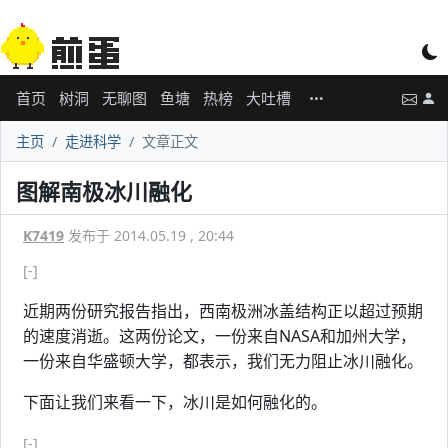
首页
树洞
无聊图
鱼塘
热榜
大吐槽
主页
走进科学
文章正文
图解南极冰川融化
K7419
发布于 2014.05.19 , 20:44
[-]
近期两份研究报告指出，西南极洲冰盖结构正以超过预期
的速度消逝。这两份论文，一份来自NASA和加州大学，
一份来自华盛顿大学，都表示，我们无力阻止冰川融化。
下面让我们来看一下，冰川是如何融化的。
[-]