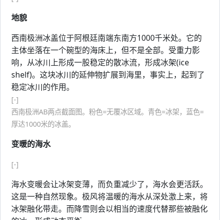
地貌
西南极洲冰盖位于阿根廷南端东南方1000千米处。它的
主体坐落在一个碗型的海床上，但不是全部。受重力影
响，从冰川上形成一股稳定的散冰流，形成冰架(ice
shelf)。这块冰川的延伸物扩展到海里，事实上，起到了
稳定冰川的作用。
[-]
西南极洲AB两点截面图。粉色=无覆冰区域。青色=冰架，蓝色=
厚达1000米的冰盖。
变暖的海水
[-]
海水变暖会让冰架变薄，而负重减少了，海水会更活跃。
这是一种自然现象。极风将温暖的海水从深处激上来，将
冰架融化带走。而降雪则会以相当的速度代替那些被融化