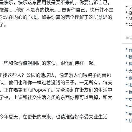
是快乐，快乐这东西用钱是买不来的。你要告诉自己，
* 
旅游……他们不是真的快乐……告诉你自己，快乐并不是
* 
你现在内心的心境。如果你真的完全理解了这层意思的
* 
了。
*
鱼
* 
一些和你价值观相同的家伙，跟他们待在一起。
*
哪里找这些人？公园的池塘边，偷走游人们喂鸭子的面包
*
似，他们也和你一样过着没钱的日子，一无所有，每天
*
正在喝第五瓶Popov了。完全浸润在街友们的生活中
* 
学校，上课和社交生活之类的东西你都可以丢掉，和大
*
* 
* 
今年夏天，在更长的未来，也请准备好享受失业生活
* 