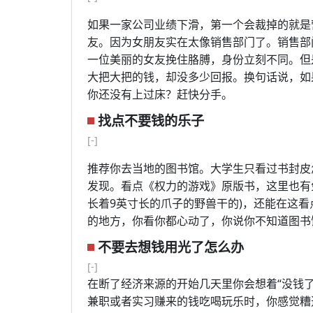
如果一家公司业绩下滑，第一个会裁掉的就是
友。因为女朋友实在太像销售部门了。销售部
一位美丽的女友挽住胳膊，身份立刻不同。但
大把大把的钱，却没多少回报。换句话说，如
你还没有上过床？赶快分手。
找点不要钱的乐子
[-]
推荐你去当地的图书馆。大学生只看过书封皮
发现。看点《权力的游戏》原版书，这里也有
长着9英寸长的爪子的野兽干的)，还能在这
的地方，你看你都心动了，你说你不知道图书
不要去想钱用光了怎么办
[-]
在断了经济来源的开始几天里你会想着“没钱了
兼职或者实习赚来的钱吃喝玩乐时，你感觉糟