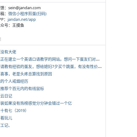
反馈：sein@jandan.com
投稿：
微信小程序煎蛋(扫码)
APP：
jandan.net/app
 公众号：王摸鱼
塘
有没有大佬
*
我正在建立一个英语口语教学的网站。想问一下蛋友们对这类教学机构或网站的痛点。
*
想请教有经验的蛋友，想给媳妇7夕买个跳蛋，有没有性价比高的推荐
 大喜事，老是头疼总算找到原因
 我的个人戒烟经历
 求推荐个百元内的有线鼠标
牧云日记
 女装如果没有热榜感觉分分钟会错过一个亿
三十有七（2019）
写着玩儿
打工记、