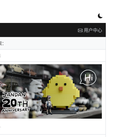
用户中心
告
广