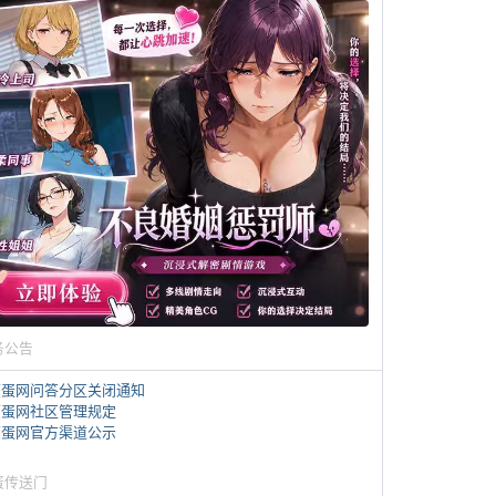
务公告
煎蛋网问答分区关闭通知
煎蛋网社区管理规定
煎蛋网官方渠道公示
蛋传送门