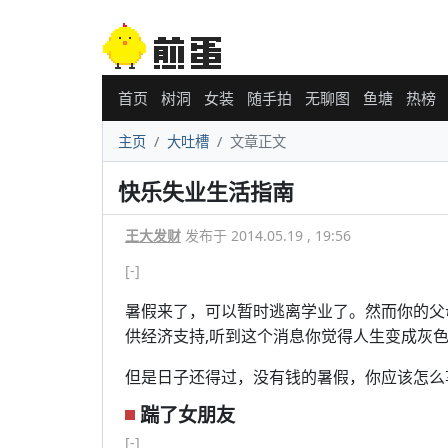
首页
树洞
女装
随手拍
无聊图
鱼塘
热榜
主页
大吐槽
文章正文
快乐失业生活指南
王大发财
发布于 2014.05.19 , 19:56
[-]
暑假来了，可以暂时逃离学业了。然而你的父
供经济支持,听到这个消息你觉得人生变成灰
但是日子还得过，没有钱的暑假，你应该怎么
踹了女朋友
[-]