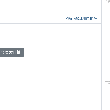
广
图解南极冰川融化
登录发吐槽
广