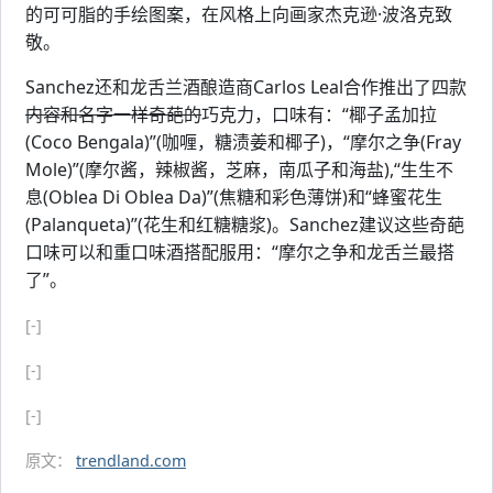
的可可脂的手绘图案，在风格上向画家杰克逊·波洛克致
敬。
Sanchez还和龙舌兰酒酿造商Carlos Leal合作推出了四款
内容和名字一样奇葩的
巧克力，口味有：“椰子孟加拉
(Coco Bengala)”(咖喱，糖渍姜和椰子)，“摩尔之争(Fray
Mole)”(摩尔酱，辣椒酱，芝麻，南瓜子和海盐),“生生不
息(Oblea Di Oblea Da)”(焦糖和彩色薄饼)和“蜂蜜花生
(Palanqueta)”(花生和红糖糖浆)。Sanchez建议这些奇葩
口味可以和重口味酒搭配服用：“摩尔之争和龙舌兰最搭
了”。
[-]
[-]
[-]
原文：
trendland.com