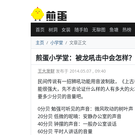
首页
树洞
女装
随手拍
无聊图
鱼塘
热榜
主页
小学堂
文章正文
煎蛋小学堂：被龙吼击中会怎样？
王大发财
发布于 2014.05.07 , 09:40
民间传说有一招狮吼功能用音波制敌，《上古
能很强大，先不去论证什么样的人有多大的火
要多少分贝的音量吧。
0分贝 勉强可听见的声音：微风吹动的树叶声
20分贝 低微的呢喃：安静办公室的声音
40分贝 钟摆的声音：一般办公室谈话
60分贝 平时人讲话的音量