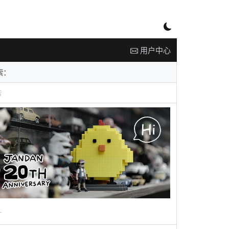
用户中心
告
广