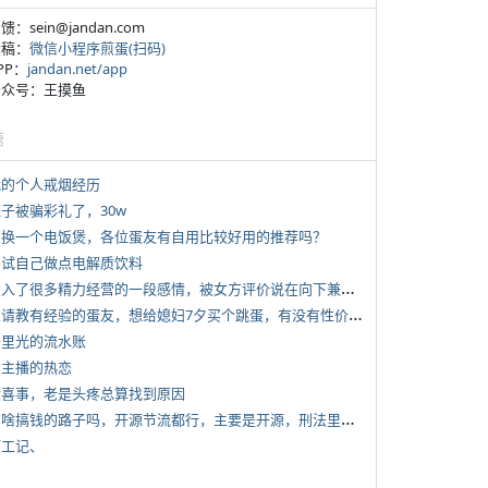
反馈：sein@jandan.com
投稿：
微信小程序煎蛋(扫码)
APP：
jandan.net/app
 公众号：王摸鱼
塘
 我的个人戒烟经历
侄子被骗彩礼了，30w
 想换一个电饭煲，各位蛋友有自用比较好用的推荐吗？
 尝试自己做点电解质饮料
*
投入了很多精力经营的一段感情，被女方评价说在向下兼容我，感觉有点破防
*
想请教有经验的蛋友，想给媳妇7夕买个跳蛋，有没有性价比高的推荐
 千里光的流水账
女主播的热恋
 大喜事，老是头疼总算找到原因
*
有啥搞钱的路子吗，开源节流都行，主要是开源，刑法里的咱不做
打工记、