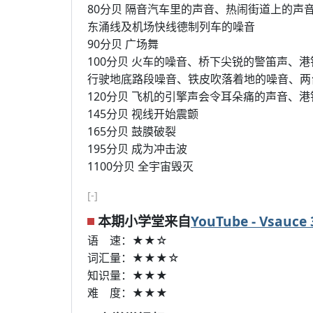
80分贝 隔音汽车里的声音、热闹街道上的
东涌线及机场快线德制列车的噪音
90分贝 广场舞
100分贝 火车的噪音、桥下尖锐的警笛声、
行驶地底路段噪音、铁皮吹落着地的噪音、两
120分贝 飞机的引擎声会令耳朵痛的声音、
145分贝 视线开始震颤
165分贝 鼓膜破裂
195分贝 成为冲击波
1100分贝 全宇宙毁灭
[-]
本期小学堂来自
YouTube - Vsauc
语 速：★★☆
词汇量：★★★☆
知识量：★★★
难 度：★★★