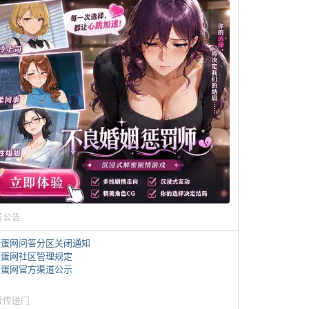
务公告
煎蛋网问答分区关闭通知
煎蛋网社区管理规定
煎蛋网官方渠道公示
蛋传送门