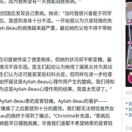
态，因为我希望有一天我能战胜疾病。”
愿活动回国后发现自己患病。她说：“当时我很兴奋能于同学
后，我感到身体十分不适。一开始我以为只是轻微的失
ah-Beau的病情越来越严重，最后她的父母不得不带她
以为她在印度被传染了德里痢疾，但她的状况却不断变糟。最
情况不容乐观。医生们起初认为她得了阑尾炎并为其动
生们认为这可能是某些妇科炎症，但同样在进一步检查
疑这是Ayllah-Beau心理作用产生的臆病。我们得知
Ayllah-Beau心理作用的结果，简直太荒谬了。“
站
h-Beau患的是胃轻瘫。Ayllah-Beau的看护——
*
-Beau的胃瘫痪了之后都感到十分的震惊。我们都无法相信竟然会
*
*
au的病终于得到了确诊。“Christine补充道，”患病后
家都希望她能早日摆脱病魔，毕竟我们谁都不希望她患的是胃轻
煎