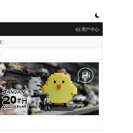
用户中心
告
广