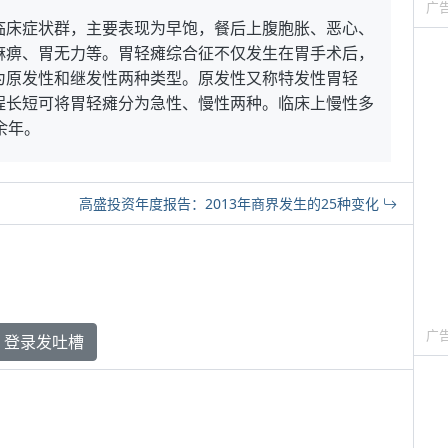
广
临床症状群，主要表现为早饱，餐后上腹胞胀、恶心、
麻痹、胃无力等。胃轻瘫综合征不仅发生在胃手术后，
为原发性和继发性两种类型。原发性又称特发性胃轻
程长短可将胃轻瘫分为急性、慢性两种。临床上慢性多
余年。
高盛投资年度报告：2013年商界发生的25种变化
广
登录发吐槽