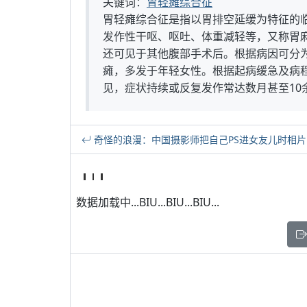
关键词：
胃轻瘫综合征
胃轻瘫综合征是指以胃排空延缓为特征的
发作性干呕、呕吐、体重减轻等，又称胃
还可见于其他腹部手术后。根据病因可分
瘫，多发于年轻女性。根据起病缓急及病
见，症状持续或反复发作常达数月甚至10
奇怪的浪漫：中国摄影师把自己PS进女友儿时相片
数据加载中...BIU...BIU...BIU...