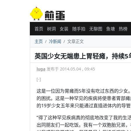
首页
树洞
女装
随手拍
无聊图
鱼塘
热榜
主页
冷新闻
文章正文
英国少女无端患上胃轻瘫，持续5
luga
发布于 2014.05.04 , 09:45
[-]
这是一位因为胃瘫而5年没有吃过东西的少女。她的名
的困扰。这是一种罕见的疾病将使患者胃部瘫
的19岁少女五年来只能通过直插进体内的导
“得了这种罕见疾病真的彻底地改变了我的生活
出同朋友们一起吃饭。我有一个双胞胎兄弟，名