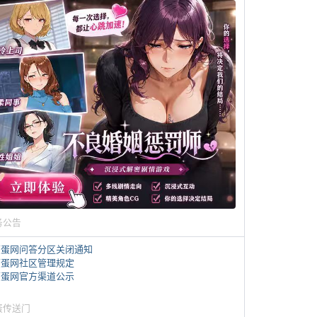
务公告
煎蛋网问答分区关闭通知
煎蛋网社区管理规定
煎蛋网官方渠道公示
蛋传送门