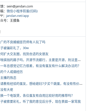
反馈：sein@jandan.com
投稿：
微信小程序煎蛋(扫码)
APP：
jandan.net/app
 公众号：王摸鱼
塘
 推广的不良婚姻惩罚师有人玩了吗
侄子被骗彩礼了，30w
 如何扩大交友圈，找到合适的女朋友
*
有啥搞钱的路子吗，开源节流都行，主要是开源，刑法里的咱不做
 近一年总感觉记忆力很差，有没有蛋友有什么解决办法的？
 我的个人戒烟经历
女主播的热恋
*
想请教有经验的蛋友，想给媳妇7夕买个跳蛋，有没有性价比高的推荐
有没有大佬
 想换一个电饭煲，各位蛋友有自用比较好用的推荐吗？
 侄子被索要彩礼，听了我的意见后分手，现在表姐一家骂我