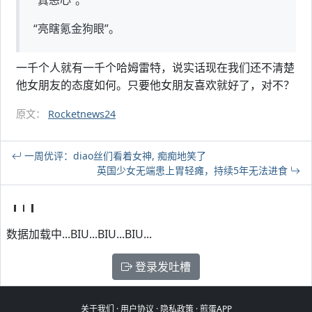
“真恶心”。
“亮瞎氪金狗眼”。
一千个人就有一千个哈姆雷特，说实话现在我们还不清楚
他女朋友的态度如何。只要他女朋友喜欢就好了，对不？
原文：
Rocketnews24
一周优评：diao丝们看着女神, 痴痴地笑了
英国少女无端患上胃轻瘫，持续5年无法进食
数据加载中...BIU...BIU...BIU...
登录发吐槽
关于我们
·
用户协议
·
隐私政策
·
煎蛋APP