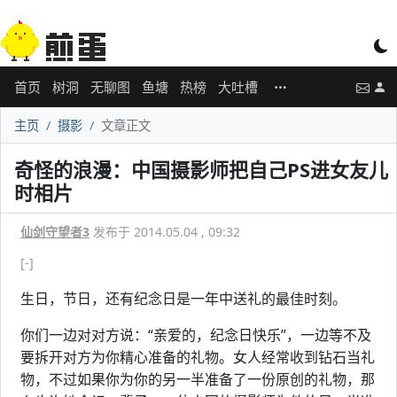
首页
树洞
无聊图
鱼塘
热榜
大吐槽
主页
摄影
文章正文
奇怪的浪漫：中国摄影师把自己PS进女友儿
时相片
仙剑守望者3
发布于 2014.05.04 , 09:32
[-]
生日，节日，还有纪念日是一年中送礼的最佳时刻。
你们一边对对方说：“亲爱的，纪念日快乐”，一边等不及
要拆开对方为你精心准备的礼物。女人经常收到钻石当礼
物，不过如果你为你的另一半准备了一份原创的礼物，那