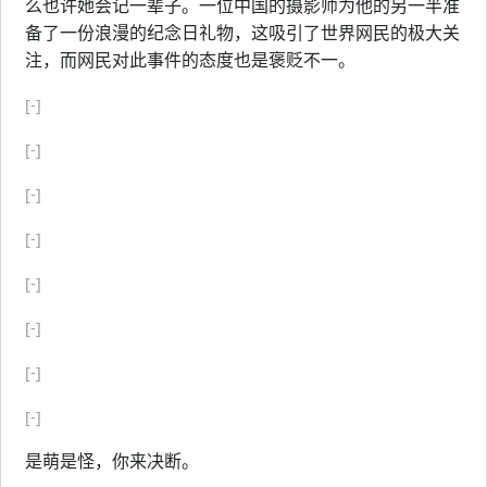
么也许她会记一辈子。一位中国的摄影师为他的另一半准
备了一份浪漫的纪念日礼物，这吸引了世界网民的极大关
注，而网民对此事件的态度也是褒贬不一。
[-]
[-]
[-]
[-]
[-]
[-]
[-]
[-]
是萌是怪，你来决断。