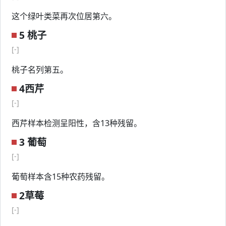
这个绿叶类菜再次位居第六。
5 桃子
[-]
桃子名列第五。
4西芹
[-]
西芹样本检测呈阳性，含13种残留。
3 葡萄
[-]
葡萄样本含15种农药残留。
2草莓
[-]