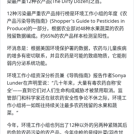
染最严重12种农产品(The Dirty Dozen)之首。
12种污染最严重农产品排行榜是环境工作小组的年度《农
产品污染导购指南》(Shopper's Guide to Pesticides in
Produce)的一部分，根据农业部对48种水果蔬菜的农药
残留数据编成。约65%的农产品样本检测呈阳性。
坏消息是：根据美国环境保护署的数据，农药与儿童疾病
的增多有密切联系，并且农药是可能的致癌物质，它能削
弱内分泌系统功能。
环境工作小组资深分析员兼《导购指南》报告作者Sonya
Lunder在声明里说：“几十年来，大量有毒农药自称‘安
全’——直到它们对人们生命构成威胁才被禁用取消。监
管部门和科学家还在就农药安全性争论不休之际，环境工
作小组将一如既往持续关注最多农药残留的水果和蔬
菜。”
今年，环境工作小组也列出了12种以外的另两种紧随其后
的危险农药污染的农产品，今年中枪的是绿叶菜(羽衣甘