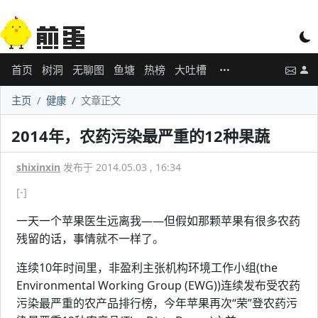
首页
树洞
无聊图
鱼塘
热榜
大吐槽
主页
健康
文章正文
2014年，农药污染最严重的12种果蔬
shixinxin
发布于 2014.05.03 , 16:34
[-]
一天一个苹果医生远离我——但假如那颗苹果有很多农药
残留的话，事情就不一样了。
连续10年时间里，非盈利主张机构环境工作小组(the
Environmental Working Group (EWG))连续发布受农药
污染最严重的农产品排行榜，今年苹果再次“荣”登农药污