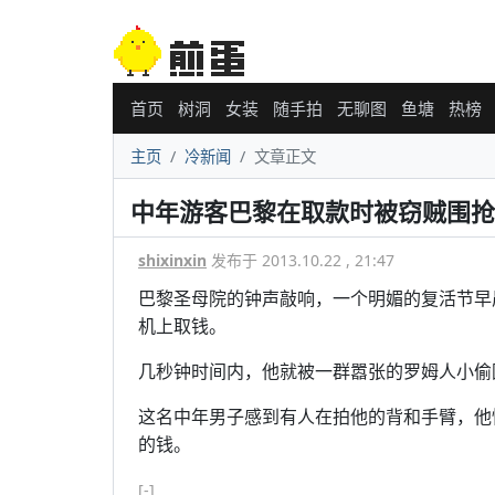
首页
树洞
女装
随手拍
无聊图
鱼塘
热榜
主页
冷新闻
文章正文
中年游客巴黎在取款时被窃贼围抢
shixinxin
发布于 2013.10.22 , 21:47
巴黎圣母院的钟声敲响，一个明媚的复活节早
机上取钱。
几秒钟时间内，他就被一群嚣张的罗姆人小偷
这名中年男子感到有人在拍他的背和手臂，他
的钱。
[-]