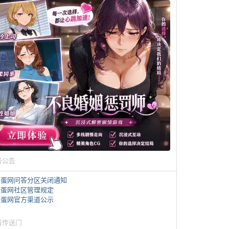
务公告
煎蛋网问答分区关闭通知
煎蛋网社区管理规定
煎蛋网官方渠道公示
蛋传送门