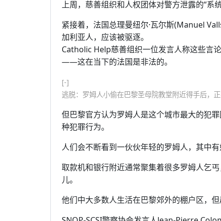
上周，慈善组织和人权团体对警方泄露的“系
紧接着，法国总理曼纽尔·瓦尔斯(Manuel V
加利亚人，应该被驱逐。
Catholic Help慈善组织一位发言人称这
——这在当下的法国是非法的。
[-]
逃脱：罗姆人小偷在巴黎圣母院教堂附近得手后，正
但巴黎官方认为罗姆人是这个城市最大的犯罪
种犯罪行为。
人们会不断看到一伙伙年轻的罗姆人，其中有
取款机和银行附近通常聚集着很多罗姆人乞丐
儿。
他们中大多数人生活在巴黎郊外的棚户区，但
SNOP-SCSI警察协会发言人Jean-Pierre