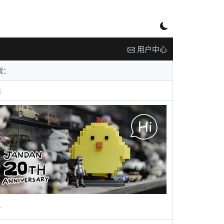
用户中心
告
广