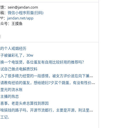
反馈：sein@jandan.com
投稿：
微信小程序煎蛋(扫码)
APP：
jandan.net/app
 公众号：王摸鱼
塘
 我的个人戒烟经历
侄子被骗彩礼了，30w
 想换一个电饭煲，各位蛋友有自用比较好用的推荐吗？
 尝试自己做点电解质饮料
*
投入了很多精力经营的一段感情，被女方评价说在向下兼容我，感觉有点破防
*
想请教有经验的蛋友，想给媳妇7夕买个跳蛋，有没有性价比高的推荐
 千里光的流水账
女主播的热恋
 大喜事，老是头疼总算找到原因
*
有啥搞钱的路子吗，开源节流都行，主要是开源，刑法里的咱不做
打工记、