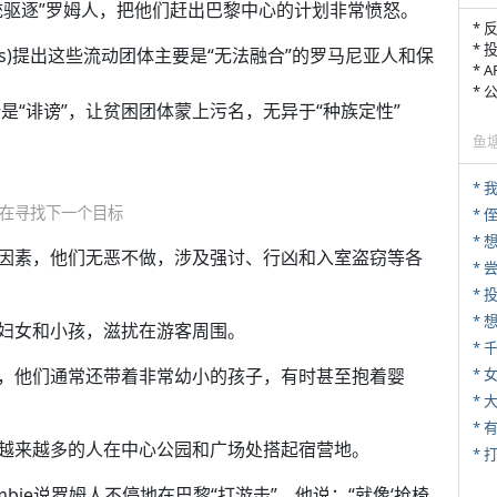
统驱逐”罗姆人，把他们赶出巴黎中心的计划非常愤怒。
* 
* 
alls)提出这些流动团体主要是“无法融合”的罗马尼亚人和保
* 
*
些言论是“诽谤”，让贫困团体蒙上污名，无异于“种族定性”
鱼
*
在寻找下一个目标
* 
*
因素，他们无恶不做，涉及强讨、行凶和入室盗窃等各
*
妇女和小孩，滋扰在游客周围。
*
，他们通常还带着非常幼小的孩子，有时甚至抱着婴
* 
*
越来越多的人在中心公园和广场处搭起宿营地。
* 
 Colombie说罗姆人不停地在巴黎“打游击”。他说：“就像‘抢椅