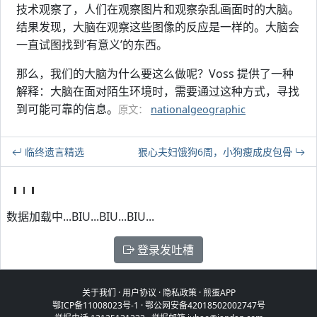
技术观察了，人们在观察图片和观察杂乱画面时的大脑。
结果发现，大脑在观察这些图像的反应是一样的。大脑会
一直试图找到‘有意义’的东西。
那么，我们的大脑为什么要这么做呢？Voss 提供了一种
解释：大脑在面对陌生环境时，需要通过这种方式，寻找
到可能可靠的信息。
原文：
nationalgeographic
临终遗言精选
狠心夫妇饿狗6周，小狗瘦成皮包骨
数据加载中...BIU...BIU...BIU...
登录发吐槽
关于我们
·
用户协议
·
隐私政策
·
煎蛋APP
鄂ICP备11008023号-1
·
鄂公网安备42018502002747号