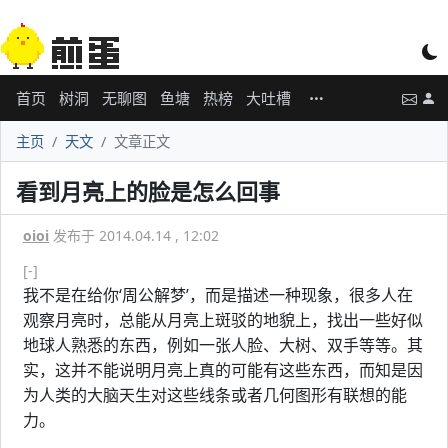
首页
树洞
无聊图
鱼塘
热榜
大吐槽
主页
天文
文章正文
看到月亮上的脸是怎么回事
oioi
发布于 2014.04.14 , 12:02
[-]
我不是在给你‘周公解梦’，而是描述一种现象，很多人在
观察月亮时，总能从月亮上斑驳的地貌上，找出一些好似
地球人熟悉的东西，例如一张人脸、大树、双手等等。其
实，这并不能说明月亮上真的可能有这些东西，而知是因
为人类的大脑天生对这些线条或者几何图形有联想的能
力。