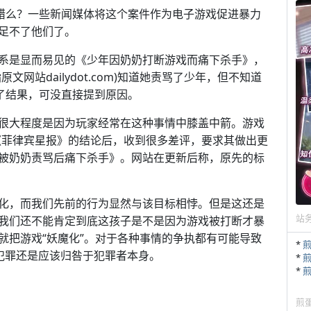
的错么？一些新闻媒体将这个案件作为电子游戏促进暴力
足不了他们了。
系是显而易见的《少年因奶奶打断游戏而痛下杀手》，
网站dailydot.com)知道她责骂了少年，但不知道
说了结果，可没直接提到原因。
很大程度是因为玩家经常在这种事情中膝盖中箭。游戏
引用《菲律宾星报》的结论后，收到很多差评，要求其做出更
被奶奶责骂后痛下杀手》。网站在更新后称，原先的标
化，而我们先前的行为显然与该目标相悖。但是这还是
站
我们还不能肯定到底这孩子是不是因为游戏被打断才暴
就把游戏“妖魔化”。对于各种事情的争执都有可能导致
*
犯罪还是应该归咎于犯罪者本身。
*
*
煎