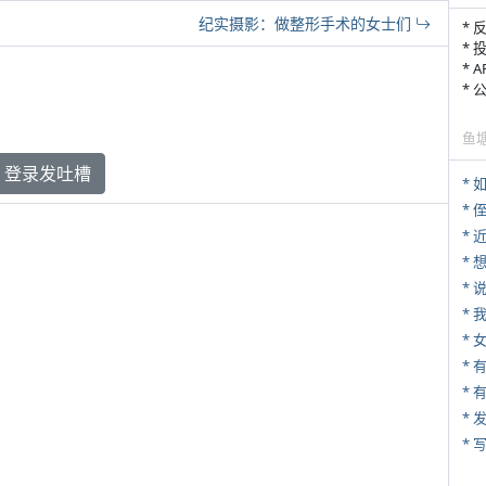
纪实摄影：做整形手术的女士们
* 
* 
* 
*
鱼
登录发吐槽
*
* 
*
*
*
*
* 
*
* 