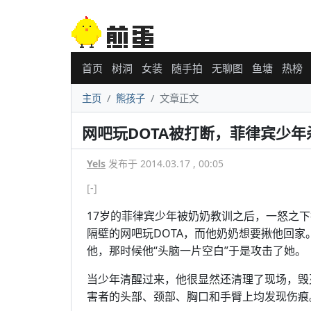
首页
树洞
女装
随手拍
无聊图
鱼塘
热榜
主页
熊孩子
文章正文
网吧玩DOTA被打断，菲律宾少年
Yels
发布于 2014.03.17 , 00:05
[-]
17岁的菲律宾少年被奶奶教训之后，一怒之
隔壁的网吧玩DOTA，而他奶奶想要揪他回家
他，那时候他“头脑一片空白”于是攻击了她。
当少年清醒过来，他很显然还清理了现场，毁
害者的头部、颈部、胸口和手臂上均发现伤痕