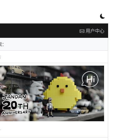
用户中心
告
广