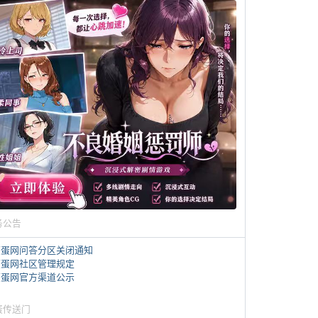
务公告
煎蛋网问答分区关闭通知
煎蛋网社区管理规定
煎蛋网官方渠道公示
蛋传送门