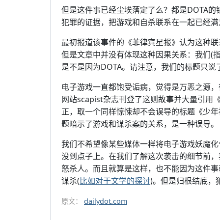
但是这件事已经尘埃落定了么？都是DOTA
犯罪的证据，把游戏和自杀联系在一起已经满
最初报道该事件的《菲律宾星报》认为这种联
但是文章中并没有体现这种因果关系：我们(指原文
是不是因为DOTA。请注意，我们的标题只
电子游戏一直都饱受诟病，觉得是万恶之源，
网站scapist杂志刊登了这则故事并大量
正，取一个同样惊悚却不会误导的标题《少年
题暗示了游戏和谋杀案的关系，是一种误导。
我们不希望像某些媒体一样将电子游戏妖魔化
没到点子上。在我们了解这次袭击的细节前，
怒杀人。而且就算是这样，也不能因为这件事
谋杀(
比如对于文学的探讨
)。但是归根结底，
原文：
dailydot.com