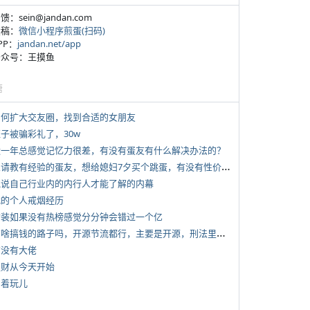
反馈：sein@jandan.com
投稿：
微信小程序煎蛋(扫码)
APP：
jandan.net/app
 公众号：王摸鱼
塘
 如何扩大交友圈，找到合适的女朋友
侄子被骗彩礼了，30w
 近一年总感觉记忆力很差，有没有蛋友有什么解决办法的？
*
想请教有经验的蛋友，想给媳妇7夕买个跳蛋，有没有性价比高的推荐
 说说自己行业内的内行人才能了解的内幕
 我的个人戒烟经历
 女装如果没有热榜感觉分分钟会错过一个亿
*
有啥搞钱的路子吗，开源节流都行，主要是开源，刑法里的咱不做
有没有大佬
 发财从今天开始
写着玩儿