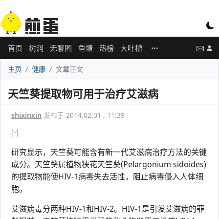
首页
树洞
无聊图
鱼塘
热榜
大吐槽
主页
健康
文章正文
天竺葵提取物可用于治疗艾滋病
shixinxin
发布于 2014.02.01 , 11:39
[-]
研究显示，天竺葵可能含有新一代艾滋病治疗方法的关键
成分。天竺葵属植物狭花天竺葵(Pelargonium sidoides)
的提取物能使HIV-1病毒失去活性，阻止病毒侵入人体细
胞。
艾滋病毒分两种HIV-1和HIV-2。HIV-1是引发艾滋病的罪