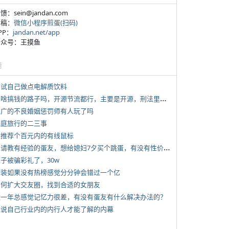
反馈：sein@jandan.com
投稿：
微信小程序煎蛋(扫码)
APP：
jandan.net/app
 公众号：王摸鱼
塘
 尝试自己做点电解质饮料
*
有啥搞钱的路子吗，开源节流都行，主要是开源，刑法里的咱不做
 推广的不良婚姻惩罚师有人玩了吗
 家庭旅行的二三事
 求推荐个百元内的有线鼠标
*
想请教有经验的蛋友，想给媳妇7夕买个跳蛋，有没有性价比高的推荐
侄子被骗彩礼了，30w
 女装如果没有热榜感觉分分钟会错过一个亿
 如何扩大交友圈，找到合适的女朋友
 近一年总感觉记忆力很差，有没有蛋友有什么解决办法的？
 说说自己行业内的内行人才能了解的内幕