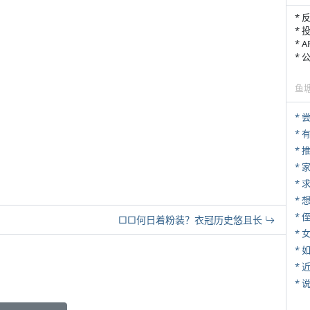
* 
* 
* 
*
鱼
*
*
*
*
* 
□□何日着粉装？衣冠历史悠且长
*
*
*
*