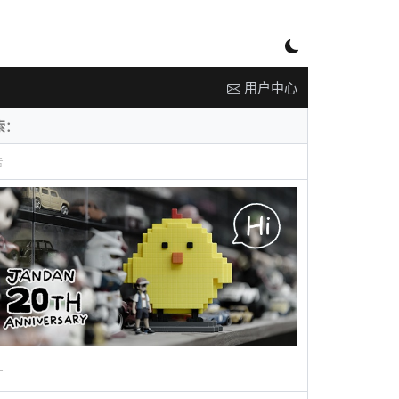
用户中心
告
广