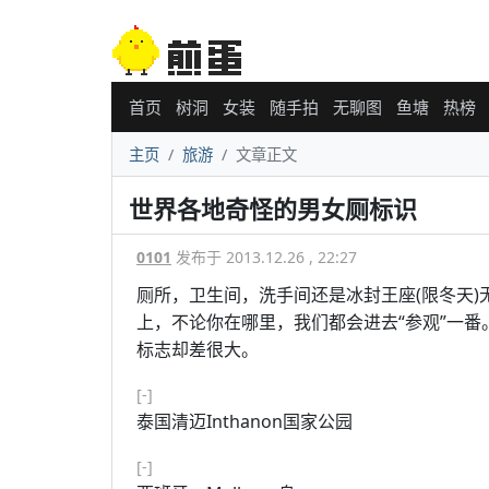
首页
树洞
女装
随手拍
无聊图
鱼塘
热榜
主页
旅游
文章正文
世界各地奇怪的男女厕标识
0101
发布于 2013.12.26 , 22:27
厕所，卫生间，洗手间还是冰封王座(限冬天
上，不论你在哪里，我们都会进去“参观”一
标志却差很大。
[-]
泰国清迈Inthanon国家公园
[-]