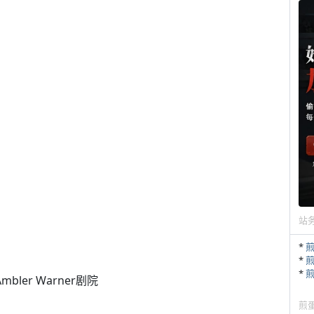
站
*
*
*
ler Warner剧院
煎