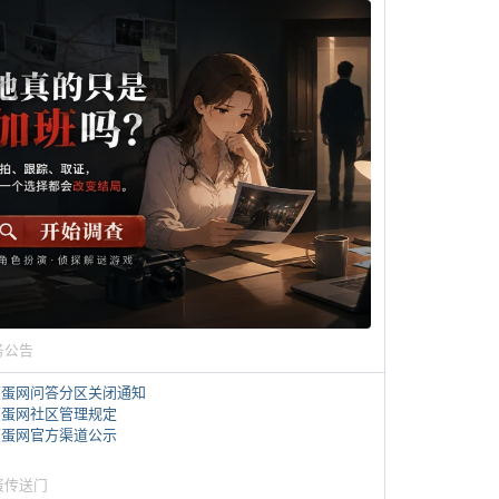
务公告
煎蛋网问答分区关闭通知
煎蛋网社区管理规定
煎蛋网官方渠道公示
蛋传送门