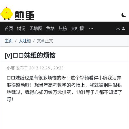
首页
树洞
无聊图
鱼塘
热榜
大吐槽
主页
大吐槽
文章正文
[v]□□妹纸的烦恼
小寒
发布于 2013.12.26 , 20:23
□□妹纸也是有很多烦恼的呀！这个视频看得小编我泪奔
般得感动呀！想当年高考数学的考场上，我就被钢圈狠狠
地戳过，戳得心如刀绞万念俱灰，1加1等于几都不知道了
呀！