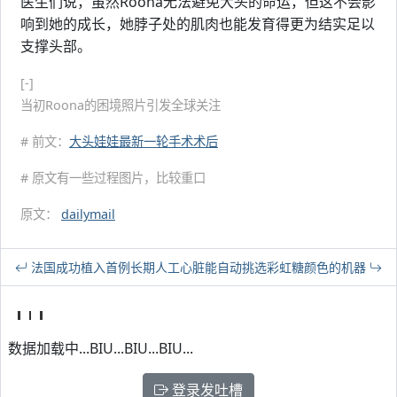
医生们说，虽然Roona无法避免大头的命运，但这不会影
响到她的成长，她脖子处的肌肉也能发育得更为结实足以
支撑头部。
[-]
当初Roona的困境照片引发全球关注
# 前文：
大头娃娃最新一轮手术术后
# 原文有一些过程图片，比较重口
原文：
dailymail
法国成功植入首例长期人工心脏
能自动挑选彩虹糖颜色的机器
数据加载中...BIU...BIU...BIU...
登录发吐槽