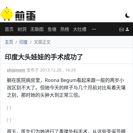
首页
树洞
无聊图
鱼塘
热榜
大吐槽
主页
印度
文章正文
印度大头娃娃的手术成功了
shixinxin
发布于 2013.12.26 , 14:29
躺在医院病房里，Roona Begum看起来跟一般的两岁小
孩区别不大了。但她今天的样子与几个月前对比有着天壤
之别，那时她的头肿大到正常三倍。
[-]
[-]
周五，医生们为她进行了重建外科手术，从这些圣诞节摄