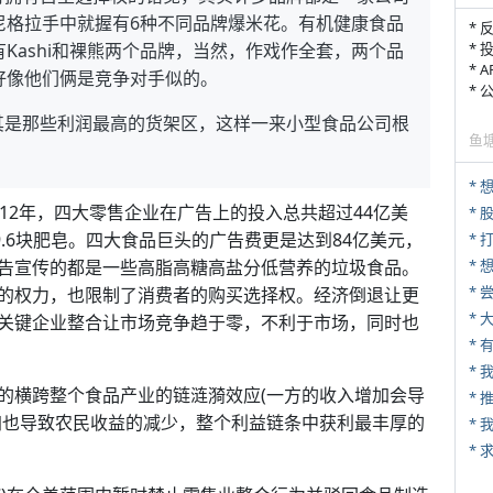
尼格拉手中就握有6种不同品牌爆米花。有机健康食品
* 
Kashi和裸熊两个品牌，当然，作戏作全套，两个品
* 
* 
好像他们俩是竞争对手似的。
*
其是那些利润最高的货架区，这样一来小型食品公司根
鱼
12年，四大零售企业在广告上的投入总共超过44亿美
*
9.6块肥皂。四大食品巨头的广告费更是达到84亿美元，
* 
告宣传的都是一些高脂高糖高盐分低营养的垃圾食品。
*
*
的权力，也限制了消费者的购买选择权。经济倒退让更
*
关键企业整合让市场竞争趋于零，不利于市场，同时也
* 
的横跨整个食品产业的链涟漪效应(一方的收入增加会导
*
加也导致农民收益的减少，整个利益链条中获利最丰厚的
*
*