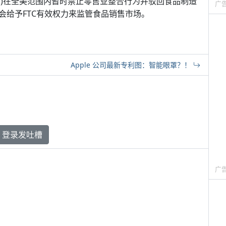
会(FTC)在全美范围内暂时禁止零售业整合行为并驳回食品制造
广
会给予FTC有效权力来监管食品销售市场。
Apple 公司最新专利图：智能眼罩？！
登录发吐槽
广