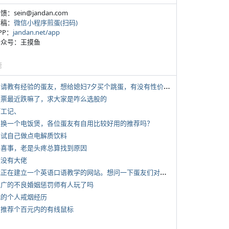
反馈：sein@jandan.com
投稿：
微信小程序煎蛋(扫码)
APP：
jandan.net/app
 公众号：王摸鱼
塘
*
想请教有经验的蛋友，想给媳妇7夕买个跳蛋，有没有性价比高的推荐
 股票最近跌嘛了，求大家是咋么选股的
打工记、
 想换一个电饭煲，各位蛋友有自用比较好用的推荐吗？
 尝试自己做点电解质饮料
 大喜事，老是头疼总算找到原因
有没有大佬
*
我正在建立一个英语口语教学的网站。想问一下蛋友们对这类教学机构或网站的痛点。
 推广的不良婚姻惩罚师有人玩了吗
 我的个人戒烟经历
 求推荐个百元内的有线鼠标