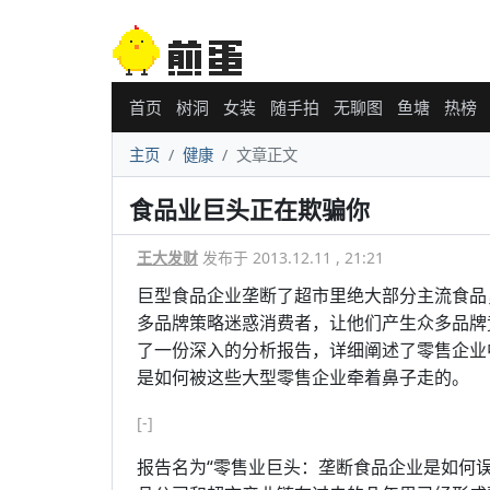
首页
树洞
女装
随手拍
无聊图
鱼塘
热榜
主页
健康
文章正文
食品业巨头正在欺骗你
王大发财
发布于 2013.12.11 , 21:21
巨型食品企业垄断了超市里绝大部分主流食品
多品牌策略迷惑消费者，让他们产生众多品牌竞争的
了一份深入的分析报告，详细阐述了零售企业
是如何被这些大型零售企业牵着鼻子走的。
[-]
报告名为“零售业巨头：垄断食品企业是如何误