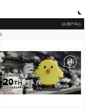
用户中心
告
广