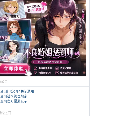
务公告
煎蛋网问答分区关闭通知
煎蛋网社区管理规定
煎蛋网官方渠道公示
蛋传送门