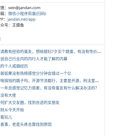
反馈：sein@jandan.com
投稿：
微信小程序煎蛋(扫码)
APP：
jandan.net/app
 公众号：王摸鱼
塘
*
想请教有经验的蛋友，想给媳妇7夕买个跳蛋，有没有性价比高的推荐
 说说自己行业内的内行人才能了解的内幕
 我的个人戒烟经历
 女装如果没有热榜感觉分分钟会错过一个亿
*
有啥搞钱的路子吗，开源节流都行，主要是开源，刑法里的咱不做
 近一年总感觉记忆力很差，有没有蛋友有什么解决办法的？
有没有大佬
 如何扩大交友圈，找到合适的女朋友
 发财从今天开始
写着玩儿
 大喜事，老是头疼总算找到原因