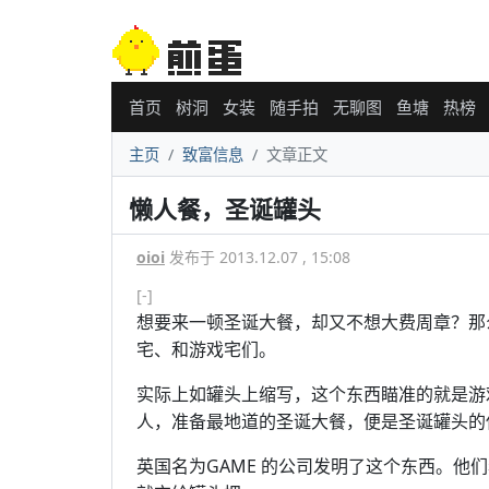
首页
树洞
女装
随手拍
无聊图
鱼塘
热榜
主页
致富信息
文章正文
懒人餐，圣诞罐头
oioi
发布于 2013.12.07 , 15:08
[-]
想要来一顿圣诞大餐，却又不想大费周章？那
宅、和游戏宅们。
实际上如罐头上缩写，这个东西瞄准的就是游
人，准备最地道的圣诞大餐，便是圣诞罐头的使
英国名为GAME 的公司发明了这个东西。他