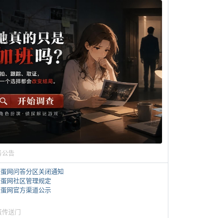
务公告
煎蛋网问答分区关闭通知
煎蛋网社区管理规定
煎蛋网官方渠道公示
蛋传送门