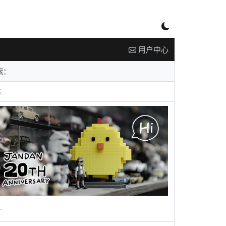
用户中心
告
广