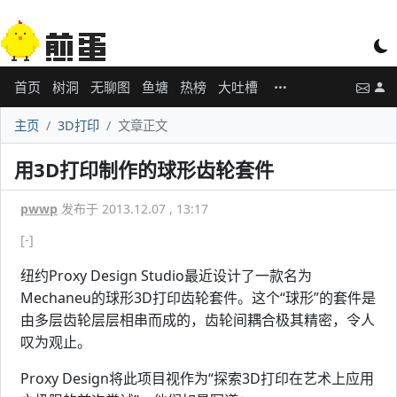
首页
树洞
无聊图
鱼塘
热榜
大吐槽
主页
3D打印
文章正文
用3D打印制作的球形齿轮套件
pwwp
发布于 2013.12.07 , 13:17
[-]
纽约Proxy Design Studio最近设计了一款名为
Mechaneu的球形3D打印齿轮套件。这个“球形”的套件是
由多层齿轮层层相串而成的，齿轮间耦合极其精密，令人
叹为观止。
Proxy Design将此项目视作为“探索3D打印在艺术上应用