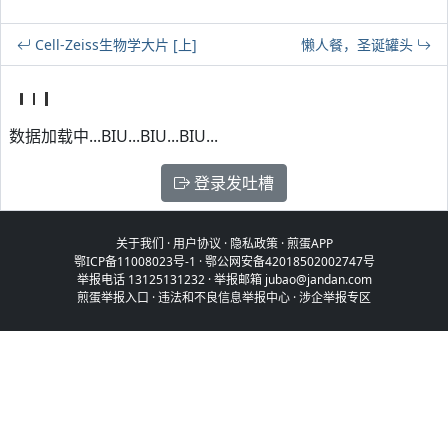
Cell-Zeiss生物学大片 [上]
懒人餐，圣诞罐头
数据加载中...BIU...BIU...BIU...
登录发吐槽
关于我们
·
用户协议
·
隐私政策
·
煎蛋APP
鄂ICP备11008023号-1
·
鄂公网安备42018502002747号
举报电话 13125131232 · 举报邮箱 jubao@jandan.com
煎蛋举报入口
·
违法和不良信息举报中心
·
涉企举报专区