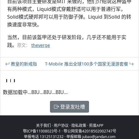
目前该项目主要研发是MIT 来做的，他们介绍说这种盔甲
有两种模式，Liquid模式穿戴舒适可以用于普通行军，
Solid模式硬邦邦可以用于防御子弹。Liquid 到Solid 的转
换速度非常快。
当然，目前该盔甲还处于研发阶段，几乎还不能用于实
践。
原文：
theverge
教皇的新戒指
T-Mobile 推出全球100多个国家无漫游套餐
数据加载中...BIU...BIU...BIU...
登录发吐槽
关于我们
·
用户协议
·
隐私政策
·
煎蛋APP
鄂ICP备11008023号-1
·
鄂公网安备42018502002747号
举报电话 13125131232 · 举报邮箱 jubao@jandan.com