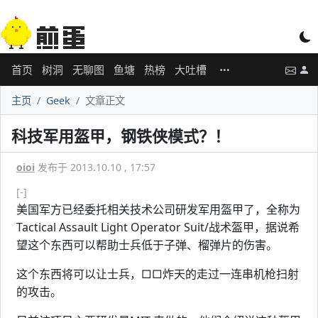
首页
树洞
无聊图
鱼塘
热榜
大吐槽
主页
Geek
文章正文
科技军用盔甲，钢铁侠模式？！
oioi
发布于 2013.10.10 , 17:57
[-]
美国军方已经委托相关技术公司研发军用盔甲了，全称为
Tactical Assault Light Operator Suit/战术盔甲，据说希
望这个东西可以帮助士兵低于子弹、榴弹片的伤害。
这个东西将可以让士兵，□□炸天的走过一连串机枪扫射
的攻击。