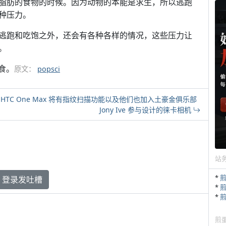
脂肪的食物的时候。因为动物的本能是求生，所以逃跑
种压力。
逃跑和吃饱之外，还会有各种各样的情况，这些压力让
。
食。
原文：
popsci
惠普、HTC One Max 将有指纹扫描功能以及他们也加入土豪金俱乐部
Jony Ive 参与设计的徕卡相机
站
*
登录发吐槽
*
*
煎