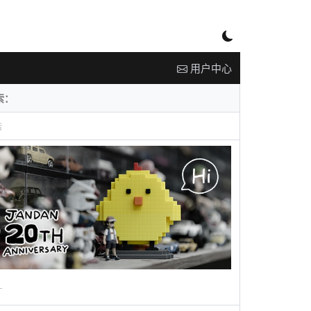
用户中心
告
广