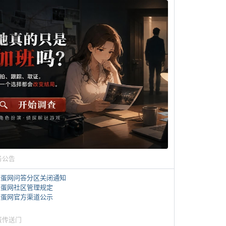
务公告
煎蛋网问答分区关闭通知
煎蛋网社区管理规定
煎蛋网官方渠道公示
蛋传送门