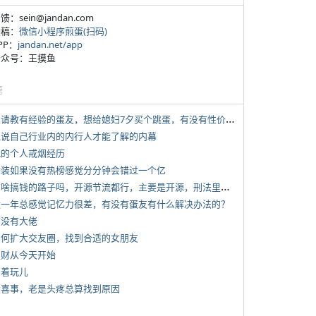
反馈：sein@jandan.com
投稿：
微信小程序煎蛋(扫码)
APP：
jandan.net/app
 公众号：王摸鱼
塘
*
想请教有经验的蛋友，想给媳妇7夕买个跳蛋，有没有性价比高的推荐
 说说自己行业内的内行人才能了解的内幕
 我的个人戒烟经历
 女装如果没有热榜感觉分分钟会错过一个亿
*
有啥搞钱的路子吗，开源节流都行，主要是开源，刑法里的咱不做
 近一年总感觉记忆力很差，有没有蛋友有什么解决办法的？
有没有大佬
 如何扩大交友圈，找到合适的女朋友
 发财从今天开始
写着玩儿
 大喜事，老是头疼总算找到原因