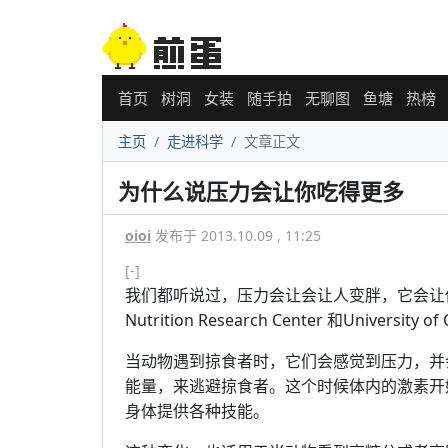
首页
树洞
女装
随手拍
无聊图
鱼塘
热榜
主页
走进科学
文章正文
为什么说压力会让你吃得更多
oioi
发布于 2013.10.09 , 11:25
[-]
我们都听说过，压力会让会让人变胖，它会让你吃
Nutrition Research Center 和Univers
当动物遇到掠食者时，它们会感觉到压力，并
能量，来逃避掠食者。这个时候体内的激素开
身体提供各种技能。