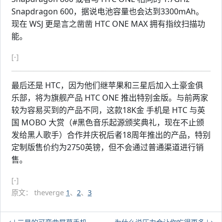
Snapdragon 600，据说电池容量也会达到3300mAh。
现在 WSJ 更是言之凿凿 HTC ONE MAX 拥有指纹扫描功
能。
[-]
最后还是 HTC，因为他们继苹果和三星后加入土豪金俱
乐部，将为旗舰产品 HTC ONE 推出特别金版。与前两家
较为容易买到的产品不同，这款18K金 手机是 HTC 与英
国 MOBO 大赏（#黑色音乐起源颁奖典礼，现在不止颁
发给黑人歌手）合作并庆祝后者18周年推出的产品，特别
定制版售价约为2750英镑，但不会通过普通渠道进行销
售。
[-]
原文： theverge
1
、
2
、
3