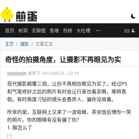
首页
树洞
无聊图
鱼塘
热榜
大吐槽
主页
摄影
文章正文
奇怪的拍摄角度，让摄影不再眼见为实
shixinxin
发布于 2013.04.23 , 22:10
现代摄影颠覆三观，让你不再相信眼见为实了。经过PS
和气笔修好之后的照片有时会让行家也看走眼，难辨真
假。有时角度刁钻的镜头会愚弄人，骗你没商量。
所幸的是，互联网上又来了一波吸睛、茶余饭后博你一笑
的照片。你的眼睛有没有骗了你？
1. 脚怎么了
[-]