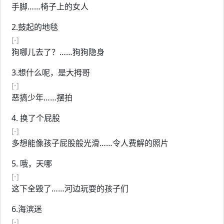
手脚……椅子上的女人
2.鼓起的地毯
[-]
狗哪儿去了？……狗狗隐身
3.想什么呢，是大拇哥
[-]
恶搞少年……摆拍
4. 换了个屁股
[-]
多想能像孩子屁股般光滑……令人费解的照片
5. 哦，天哪
[-]
这下全毁了……河边玩耍的孩子们
6.海滨迷
[-]