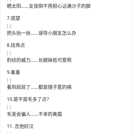
晒太阳……女孩倒不用担心沾满沙子的脚
7.观望
[-]
把头抬一抬……误导小朋友怎么办
8.找亮点
[-]
豹纹的威力……长腿妹纸可爱照
9.羞羞
[-]
看到屁屁了……都是镜子惹的祸
10.是不是毛多了点？
[-]
毛发会骗人……不幸的美眉
11. 吉他好汉