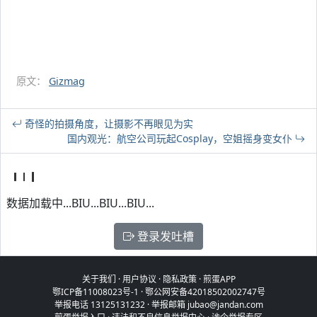
原文：
Gizmag
奇怪的拍摄角度，让摄影不再眼见为实
国内观光：航空公司玩起Cosplay，空姐摇身变女仆
数据加载中...BIU...BIU...BIU...
登录发吐槽
关于我们
·
用户协议
·
隐私政策
·
煎蛋APP
鄂ICP备11008023号-1
·
鄂公网安备42018502002747号
举报电话 13125131232 · 举报邮箱 jubao@jandan.com