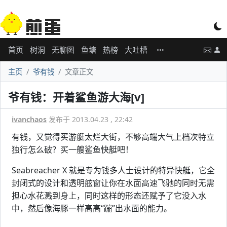
首页
树洞
无聊图
鱼塘
热榜
大吐槽
主页
爷有钱
文章正文
爷有钱：开着鲨鱼游大海[v]
ivanchaos
发布于 2013.04.23 , 22:42
有钱，又觉得买游艇太烂大街，不够高端大气上档次特立
独行怎么破？买一艘鲨鱼快艇吧！
Seabreacher X 就是专为钱多人士设计的特异快艇，它全
封闭式的设计和透明舷窗让你在水面高速飞驰的同时无需
担心水花溅到身上，同时这样的形态还赋予了它没入水
中，然后像海豚一样高高“蹦”出水面的能力。