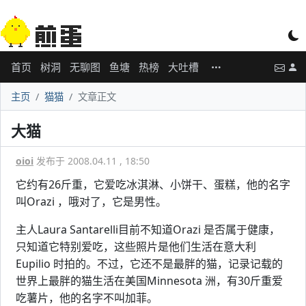
首页
树洞
无聊图
鱼塘
热榜
大吐槽
主页
猫猫
文章正文
大猫
oioi
发布于 2008.04.11 , 18:50
它约有26斤重，它爱吃冰淇淋、小饼干、蛋糕，他的名字
叫Orazi ，哦对了，它是男性。
主人Laura Santarelli目前不知道Orazi 是否属于健康，
只知道它特别爱吃，这些照片是他们生活在意大利
Eupilio 时拍的。不过，它还不是最胖的猫，记录记载的
世界上最胖的猫生活在美国Minnesota 洲，有30斤重爱
吃薯片，他的名字不叫加菲。