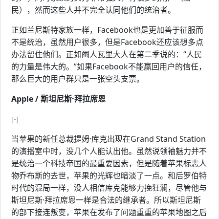
民），然而这些人并不完全认同他们的统治者。
正如兰尼斯特家族一样，Facebook也是更加善于征服而
不是统治，虽然用户很多，但是Facebook还应该想多点
办法留住他们。正如阉人瓦里大人在第二季说的：“人民
的力量是伟大的。”如果Facebook不能赢回用户的信任，
那么巨大的用户群只是一张空头支票。
Apple / 斯坦尼斯·拜拉席恩
[-]
当苹果的新任总裁提姆·库克出现在Grand Stand Station
的演播室中时，没几个人能认出他。虽然说领袖魅力并不
是统治一个科技帝国的最重要因素，但是随着苹果标志人
物乔布斯的去世，苹果的光辉也暗淡了一点。和后罗伯特
时代的混局一样，没人相信库克能够力挽狂澜，尽管他与
斯坦尼斯·拜拉席恩一样是合法的继承者。所以斯坦尼斯
的部下接连叛变，苹果在发布了问题重重的苹果地图之后