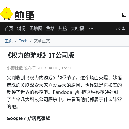
首页
树洞
无聊图
鱼塘
热榜
大吐槽
主页
Tech
文章正文
《权力的游戏》IT公司版
小野妹纸
发布于 2013.04.01 , 15:31
又到收割《权力的游戏》的季节了。这个场面火爆、妙语
连珠的美剧深受大家喜爱最大的原因，也许就是它如实的
反映了世界的残酷吧。Pandodaily则把这种残酷映射到
了当今几大科技公司厮杀中，来看看他们都属于什么阵营
的吧。
Google / 斯塔克家族