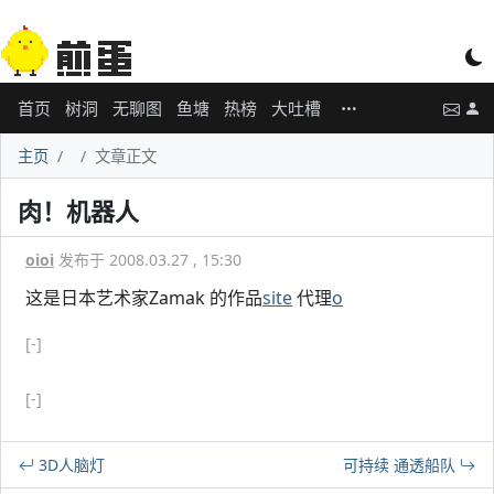
首页
树洞
无聊图
鱼塘
热榜
大吐槽
主页
文章正文
肉！机器人
oioi
发布于 2008.03.27 , 15:30
这是日本艺术家Zamak 的作品
site
代理
o
[-]
[-]
3D人脑灯
可持续 通透船队