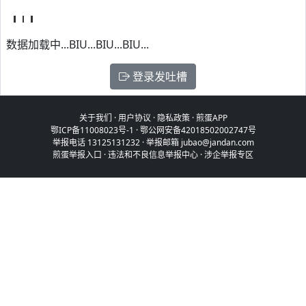
数据加载中...BIU...BIU...BIU...
登录发吐槽
关于我们
·
用户协议
·
隐私政策
·
煎蛋APP
鄂ICP备11008023号-1
·
鄂公网安备42018502002747号
举报电话 13125131232 · 举报邮箱 jubao@jandan.com
煎蛋举报入口
·
违法和不良信息举报中心
·
涉企举报专区