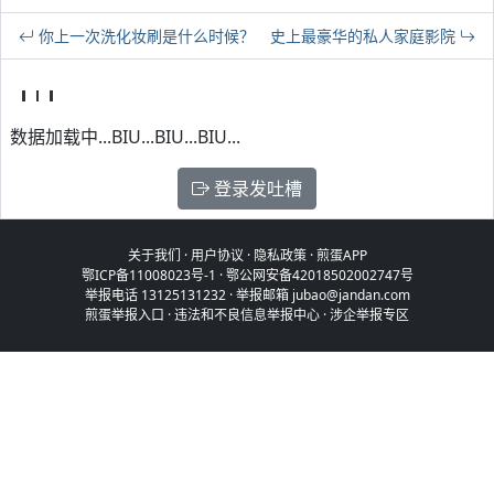
你上一次洗化妆刷是什么时候？
史上最豪华的私人家庭影院
数据加载中...BIU...BIU...BIU...
登录发吐槽
关于我们
·
用户协议
·
隐私政策
·
煎蛋APP
鄂ICP备11008023号-1
·
鄂公网安备42018502002747号
举报电话 13125131232 · 举报邮箱 jubao@jandan.com
煎蛋举报入口
·
违法和不良信息举报中心
·
涉企举报专区