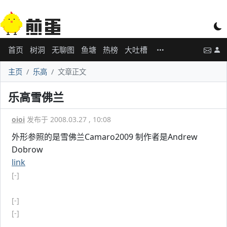
首页
树洞
无聊图
鱼塘
热榜
大吐槽
主页
乐高
文章正文
乐高雪佛兰
oioi
发布于 2008.03.27 , 10:08
外形参照的是雪佛兰Camaro2009 制作者是Andrew
Dobrow
link
[-]
[-]
[-]