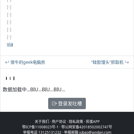
[-]
[-]
[-]
[-]
[-]
via
很牛的geek电脑房
“硅胶馒头”抓取机
数据加载中...BIU...BIU...BIU...
登录发吐槽
关于我们
·
用户协议
·
隐私政策
·
煎蛋APP
鄂ICP备11008023号-1
·
鄂公网安备42018502002747号
举报电话 13125131232 · 举报邮箱 jubao@jandan.com