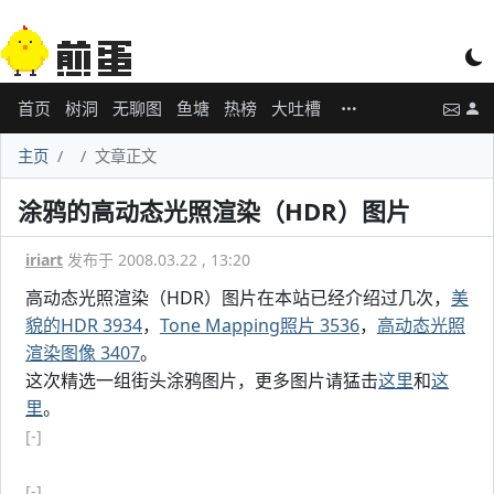
首页
树洞
无聊图
鱼塘
热榜
大吐槽
主页
文章正文
涂鸦的高动态光照渲染（HDR）图片
iriart
发布于 2008.03.22 , 13:20
高动态光照渲染（HDR）图片在本站已经介绍过几次，
美
貌的HDR 3934
，
Tone Mapping照片 3536
，
高动态光照
渲染图像 3407
。
这次精选一组街头涂鸦图片，更多图片请猛击
这里
和
这
里
。
[-]
[-]