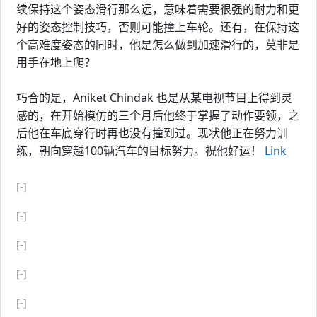
续保持这个姿态滑行那么远，意味着需要很强的耐力和更
好的姿态控制技巧，否则可能撞上车轮。还有，在保持这
个高难度姿态的同时，他是怎么做到加速滑行的，莫非是
用手在地上爬？
# Copyright for
Jandan.net
(http://jandan.net/)
巧合的是，Aniket Chindak 也是从某电视节目上得到灵
感的，在开始模仿的三个月后他终于掌握了动作要领，之
后他在车底穿行时再也没有撞到过。现状他正在努力训
练，朝向穿越100辆汽车的目标努力。祝他好运！
Link
[-]
[-]
[-]
[-]
[-]