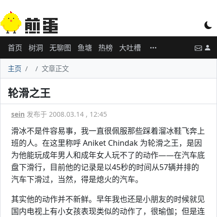
首页
树洞
无聊图
鱼塘
热榜
大吐槽
主页
文章正文
轮滑之王
sein
发布于 2008.03.14 , 12:45
滑冰不是件容易事，我一直很佩服那些踩着溜冰鞋飞奔上
班的人。在这里称呼 Aniket Chindak 为轮滑之王，是因
为他能玩成年男人和成年女人玩不了的动作——在汽车底
盘下滑行，目前他的记录是以45秒的时间从57辆并排的
汽车下滑过，当然，得是熄火的汽车。
其实他的动作并不新鲜。早年我也还是小朋友的时候就见
国内电视上有小女孩表现类似的动作了，很瑜伽；但是连