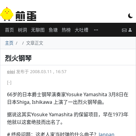
首页
树洞
无聊图
鱼塘
热榜
大吐槽
主页
文章正文
烈火钢琴
oioi
发布于 2008.03.11 , 16:57
[-]
66岁的日本爵士钢琴演奏家Yosuke Yamashita 3月8日在
日本Shiga, Ishikawa 上演了一出烈火钢琴曲。
据说这其实Yosuke Yamashita 的保留项目，早在1973年
他就以这套绝技而出名了。
# 终极问题：这老人家当时弹的什么曲子？
Janpan