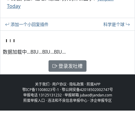
Today
添加一个小回复插件
科学是个球
数据加载中...BIU...BIU...BIU...
登录发吐槽
关于我们
·
用户协议
·
隐私政策
·
煎蛋APP
鄂ICP备11008023号-1
·
鄂公网安备42018502002747号
举报电话 13125131232 · 举报邮箱 jubao@jandan.com
煎蛋举报入口
·
违法和不良信息举报中心
·
涉企举报专区