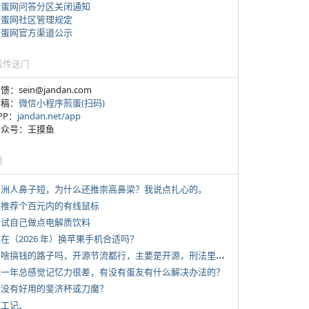
煎蛋网问答分区关闭通知
煎蛋网社区管理规定
煎蛋网官方渠道公示
蛋传送门
反馈：sein@jandan.com
投稿：
微信小程序煎蛋(扫码)
APP：
jandan.net/app
 公众号：王摸鱼
塘
 亚洲人鼻子短，为什么还推崇高鼻梁？我说点扎心的。
 求推荐个百元内的有线鼠标
 尝试自己做点电解质饮料
现在（2026 年）换苹果手机合适吗？
*
有啥搞钱的路子吗，开源节流都行，主要是开源，刑法里的咱不做
 近一年总感觉记忆力很差，有没有蛋友有什么解决办法的？
 有没有好用的斐济杯或刀魔？
打工记、