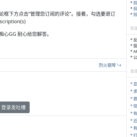
*
*
论框下方点击“管理您订阅的评论”。接着，勾选要退订
*
iption(s)
煎
心GG 耐心给您解答。
* 
* 
* 
*
烈火钢琴
鱼
*
*
*
* 
登录发吐槽
*
*
* 