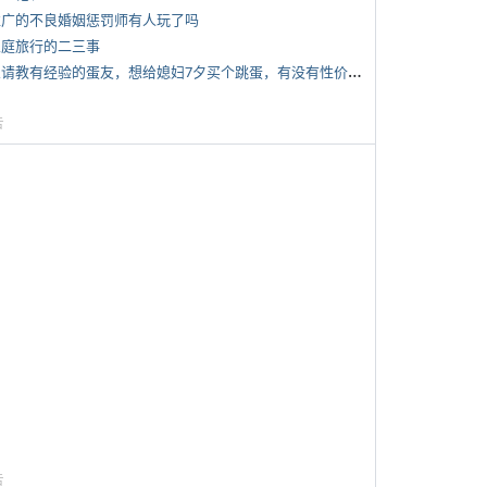
 推广的不良婚姻惩罚师有人玩了吗
 家庭旅行的二三事
*
想请教有经验的蛋友，想给媳妇7夕买个跳蛋，有没有性价比高的推荐
告
告