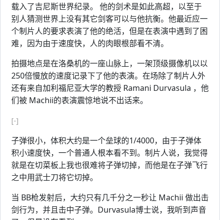
载入了吉尼斯世界纪录。 他的剑术是如此高超，以至于
别人猜测世界上没有其它剑客可以与他抗衡。他最近应一
个制片人的要求表演了他的绝活，但是在表演中遇到了困
难，因为由于速度快，人的肉眼根部看不清。
拍摄地点是在洛桑机的一座山脉上，一架顶级摄像机以以
250倍慢放的速度记录下了他的表演。在场除了制片人外
还有来自加利福尼亚大学的教授 Ramani Durvasula ，他
们被 Machii的表演震惊地说不出话来。
[-]
子弹很小，体积大约是一个垒球的1/4000，由于子弹体
积小速度快，一个普通人根本看不到。制片人说，我觉得
就是在切菜板上我也很难将子弹切掉，而他是在子弹飞行
之中用武士刀将它切掉。
当 BB枪发射后，大约只有几千分之一秒让 Machii 做出击
剑行为，并且击中子弹。Durvasula博士说，我听到声音