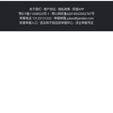
关于我们
·
用户协议
·
隐私政策
·
煎蛋APP
鄂ICP备11008023号-1
·
鄂公网安备42018502002747号
举报电话 13125131232 · 举报邮箱 jubao@jandan.com
煎蛋举报入口
·
违法和不良信息举报中心
·
涉企举报专区