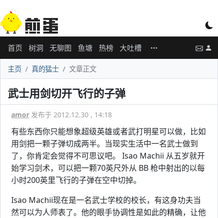
首页
树洞
无聊图
鱼塘
热榜
大吐槽
主页
真的猛士
文章正文
武士用剑切开飞行的子弹
amor
发布于 2012.12.30 , 14:18
有些东西你只能想象超级英雄或者武打明星可以做，比如
用剑把一颗子弹切成两半。当现实生活中一名武士做到
了，你肯定会觉得不可思议吧。 Isao Machii 从五岁就开
始学习剑术，可以把一颗70英尺外从 BB 枪中射出的以每
小时200英里飞行的子弹在空中切掉。
Isao Machii现在是一名武士学校的校长，有这身功夫当
然可以为人师表了。他的眼手协调性是如此的精确，让他