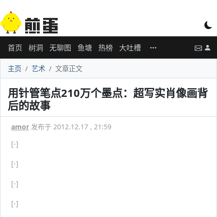
首页
树洞
无聊图
鱼塘
热榜
大吐槽
主页
艺术
文章正文
用针管笔点210万个墨点：超写实肖像画背
后的故事
amor
发布于 2012.12.17 , 21:59
[-]
[-]
[-]
[-]