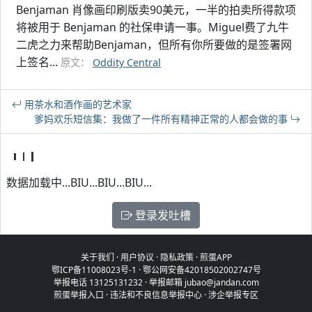
Benjaman 肖像画印刷版卖90美元，一半的拍卖所得款项
将被用于 Benjaman 的社保申请一事。Miguel费了九牛
二虎之力来帮助Benjaman，但所有你所要做的是签署网
上签名...
原文：
Oddity Central
用茶水和酒作画的艺术家
爹妈欢乐短信集：我做了一件所有精神正常的人都会做的事
数据加载中...BIU...BIU...BIU...
登录发吐槽
关于我们
·
用户协议
·
隐私政策
·
煎蛋APP
鄂ICP备11008023号-1
·
鄂公网安备42018502002747号
举报电话 13125131232 · 举报邮箱 jubao@jandan.com
煎蛋举报入口
·
违法和不良信息举报中心
·
涉企举报专区