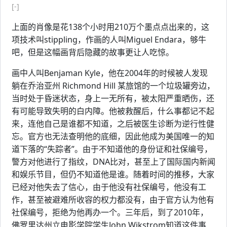
[-]
上面的肖像是花138个小时用210万个墨点点出来的，这
项技术叫stippling，作画的人叫Miguel Endara，够牛
吧，但是这幅画背后隐藏的故事更让人吃惊。
画中人叫Benjaman Kyle，他在2004年的时候被人发现
躺在乔治亚州 Richmond Hill 某旅馆的一个垃圾罐旁边，
当时处于昏迷状态，身上一无所有，被太阳严重晒伤，还
有可能导致失明的白内障。他被救醒后，什么事都记不起
来，连他自己是谁都不知道，之后被医生诊断为逆行性健
忘。官方也无法查明他的底细，因此他成为美国唯一的知
道下落的“失踪者”。由于不知道他的身份证和社保编号，
警方对他进行了指纹，DNA比对，甚至上了国际国内新闻
和娱乐节目，但仍不知道他是谁。随着时间的推移，大家
已经对他失去了信心，由于他没有社保编号，他没有工
作，甚至被避难所收容的权力都没有，由于官方认为他有
社保编号，拒绝为他再办一个。三年后，到了2010年，
佛罗里达州立电影学院学生John Wikstrom知道这件事