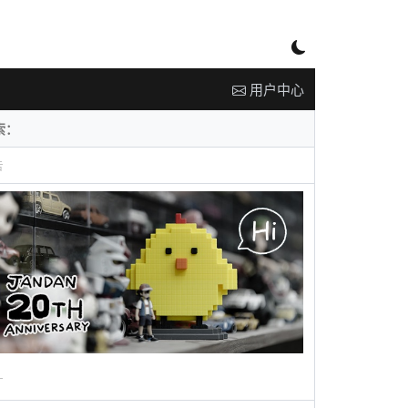
用户中心
告
广