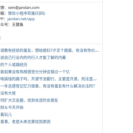
反馈：sein@jandan.com
投稿：
微信小程序煎蛋(扫码)
APP：
jandan.net/app
 公众号：王摸鱼
塘
*
想请教有经验的蛋友，想给媳妇7夕买个跳蛋，有没有性价比高的推荐
 说说自己行业内的内行人才能了解的内幕
 我的个人戒烟经历
 女装如果没有热榜感觉分分钟会错过一个亿
*
有啥搞钱的路子吗，开源节流都行，主要是开源，刑法里的咱不做
 近一年总感觉记忆力很差，有没有蛋友有什么解决办法的？
有没有大佬
 如何扩大交友圈，找到合适的女朋友
 发财从今天开始
写着玩儿
 大喜事，老是头疼总算找到原因