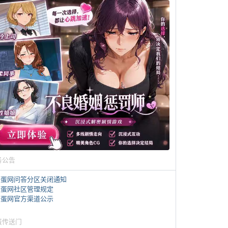
务公告
煎蛋网问答分区关闭通知
煎蛋网社区管理规定
煎蛋网官方渠道公示
蛋传送门