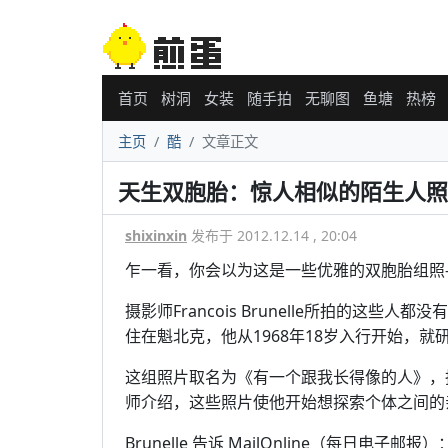
首页
树洞
女装
随手拍
无聊图
鱼塘
热榜
主页
酷
文章正文
天生双胞胎：惊人相似的陌生人照
shixinxin
发布于 2012.12.14 , 20:04
乍一看，你会以为这是一些优雅的双胞胎组照
摄影师Francois Brunelle所拍的这些人
住在魁北克，他从1968年18岁入行开始，就
这组照片取名为《有一个跟我长得像的人》，
师介绍，这些照片使他开始想探索个体之间的
Brunelle 告诉 MailOnline（每日