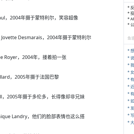
* 
* 
cy Paul，2004年摄于蒙特利尔，笑容超像
* 
*
 Jovette Desmarais，2004年摄于蒙特利尔
鱼
llippe Royer，2004年，搂着拍一张
*
*
*
 Maillard，2005年摄于法国巴黎
*
* 
n Madill，2005年摄于多伦多，长得像却非兄妹
*
*
* 
Dominique Landry，他们的脸部表情也这么搭
*