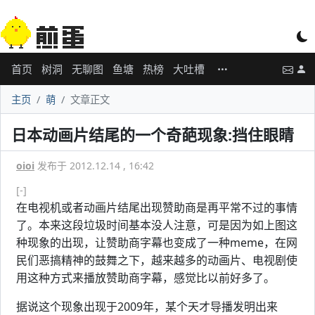
首页
树洞
无聊图
鱼塘
热榜
大吐槽
主页
萌
文章正文
日本动画片结尾的一个奇葩现象:挡住眼睛
oioi
发布于 2012.12.14 , 16:42
[-]
在电视机或者动画片结尾出现赞助商是再平常不过的事情
了。本来这段垃圾时间基本没人注意，可是因为如上图这
种现象的出现，让赞助商字幕也变成了一种meme，在网
民们恶搞精神的鼓舞之下，越来越多的动画片、电视剧使
用这种方式来播放赞助商字幕，感觉比以前好多了。
据说这个现象出现于2009年，某个天才导播发明出来