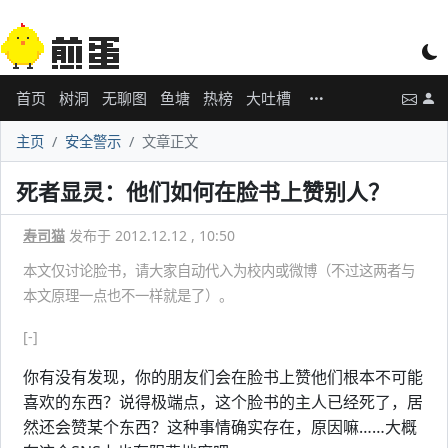
首页
树洞
无聊图
鱼塘
热榜
大吐槽
主页
安全警示
文章正文
死者显灵：他们如何在脸书上赞别人？
寿司猫
发布于 2012.12.12 , 10:50
本文仅讨论脸书，请大家自动代入为校内或微博（不过这两者与
本文原理一点也不一样就是了）。
[-]
你有没有发现，你的朋友们会在脸书上赞他们根本不可能
喜欢的东西？说得极端点，这个脸书的主人已经死了，居
然还会赞某个东西？这种事情确实存在，原因嘛……大概