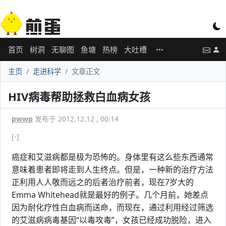
首页
树洞
无聊图
鱼塘
热榜
大吐槽
主页
走进科学
文章正文
HIV病毒帮助拯救白血病女孩
pwwp
发布于 2012.12.12 , 00:14
[-]
癌症和艾滋病都是极为恐怖的。身体里有这么些东西通常
意味着患者即将走到人生终点。但是，一种新的治疗方法
正利用人人敬而远之的后者治疗前者，现在7岁大的
Emma Whitehead就是最好的例子。几个月前，她差点
因为耐化疗性白血病而送命，而现在，通过利用经过筛选
的艾滋病病毒基因“以毒攻毒”，女孩已经成功脱险，进入