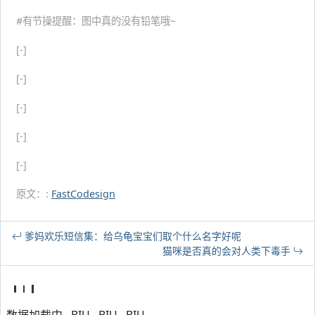
#有节操提醒：图中真的没有铅笔哦~
[-]
[-]
[-]
[-]
[-]
原文：:
FastCodesign
爹妈欢乐短信集：给乌龟宝宝们取个什么名字好呢
猫咪是否真的会对人类下毒手