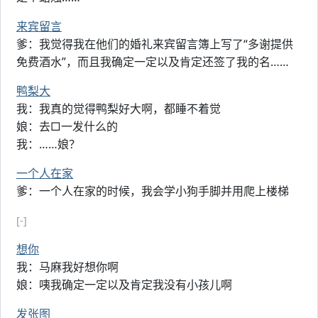
来宾留言
爹：我觉得我在他们的婚礼来宾留言簿上写了“多谢提供
免费酒水”，而且我确定一定以及肯定还签了我的名……
鸭梨大
我：我真的觉得鸭梨好大啊，都睡不着觉
娘：去□一发什么的
我：……娘？
一个人在家
爹：一个人在家的时候，我会学小狗手脚并用爬上楼梯
[-]
想你
我：马麻我好想你啊
娘：咦我确定一定以及肯定我没有小孩儿啊
发张图