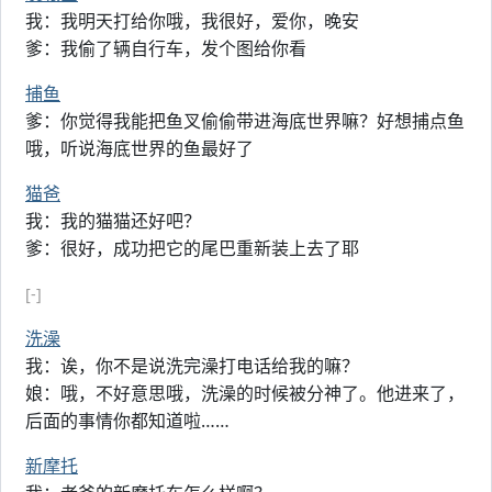
我：我明天打给你哦，我很好，爱你，晚安
爹：我偷了辆自行车，发个图给你看
捕鱼
爹：你觉得我能把鱼叉偷偷带进海底世界嘛？好想捕点鱼
哦，听说海底世界的鱼最好了
猫爸
我：我的猫猫还好吧？
爹：很好，成功把它的尾巴重新装上去了耶
[-]
洗澡
我：诶，你不是说洗完澡打电话给我的嘛？
娘：哦，不好意思哦，洗澡的时候被分神了。他进来了，
后面的事情你都知道啦……
新摩托