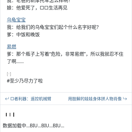
我：老爸的新摩托车怎么样啊？
娘：他爱死了，□□生活再见
乌龟宝宝
我：给我们的乌龟宝宝们起个什么名字好呢？
爹：中饭和晚饭
易燃
爹：那个瓶子上写着“危险，非常易燃”，所以我就忍不住
了啊……
[-]
#至少乃尽力了啦
□者利器：遥控机械臂
用肢解的娃娃身体拼人物肖像
数据加载中...BIU...BIU...BIU...