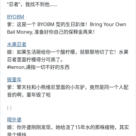
“忍者”，我找不到他……
BYOBM
爹：这是一个 BYOBM 型的生日趴体！Bring Your Own
Bail Money, 准备好你自己的保释金再来！
水果忍者
娘：如果生活砸给你一个酸柠檬，就狠狠地切了它！水果
忍者里面柠檬得分可高了。
#lemon,通指一切不好的东西
毁童年
爹：擎天柱和小熊维尼里面的小灰驴，竟然是同一个人配
音的啊，童年毁了啦
[-]
哦外婆
娘：你外婆刚刚发现，她给浇了15年水的那株植物，其实
是个蜡烛……