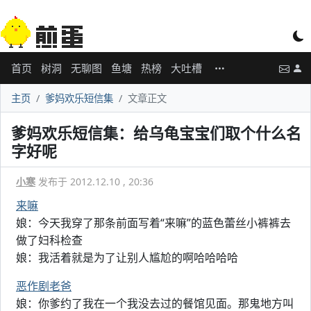
首页
树洞
无聊图
鱼塘
热榜
大吐槽
主页
爹妈欢乐短信集
文章正文
爹妈欢乐短信集：给乌龟宝宝们取个什么名
字好呢
小寒
发布于 2012.12.10 , 20:36
来嘛
娘：今天我穿了那条前面写着“来嘛”的蓝色蕾丝小裤裤去
做了妇科检查
娘：我活着就是为了让别人尴尬的啊哈哈哈哈
恶作剧老爸
娘：你爹约了我在一个我没去过的餐馆见面。那鬼地方叫