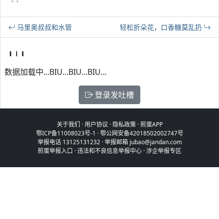
马里奥叔叔和水管
轻松折朵花，口香糖莫乱扔
数据加载中...BIU...BIU...BIU...
登录发吐槽
关于我们
·
用户协议
·
隐私政策
·
煎蛋APP
鄂ICP备11008023号-1
·
鄂公网安备42018502002747号
举报电话 13125131232 · 举报邮箱 jubao@jandan.com
煎蛋举报入口
·
违法和不良信息举报中心
·
涉企举报专区