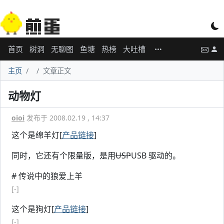
首页
树洞
无聊图
鱼塘
热榜
大吐槽
主页
文章正文
动物灯
oioi
发布于 2008.02.19 , 14:37
这个是绵羊灯[
产品链接
]
同时，它还有个限量版，是用
USP
USB 驱动的。
# 传说中的狼爱上羊
[-]
这个是狗灯[
产品链接
]
[-]