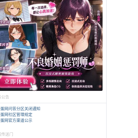
务公告
煎蛋网问答分区关闭通知
煎蛋网社区管理规定
煎蛋网官方渠道公示
蛋传送门