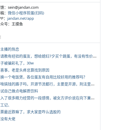
反馈：sein@jandan.com
投稿：
微信小程序煎蛋(扫码)
APP：
jandan.net/app
 公众号：王摸鱼
塘
女主播的热恋
*
想请教有经验的蛋友，想给媳妇7夕买个跳蛋，有没有性价比高的推荐
侄子被骗彩礼了，30w
 大喜事，老是头疼总算找到原因
 想换一个电饭煲，各位蛋友有自用比较好用的推荐吗？
*
有啥搞钱的路子吗，开源节流都行，主要是开源，刑法里的咱不做
 尝试自己做点电解质饮料
*
投入了很多精力经营的一段感情，被女方评价说在向下兼容我，感觉有点破防
打工记、
 股票最近跌嘛了，求大家是咋么选股的
有没有大佬