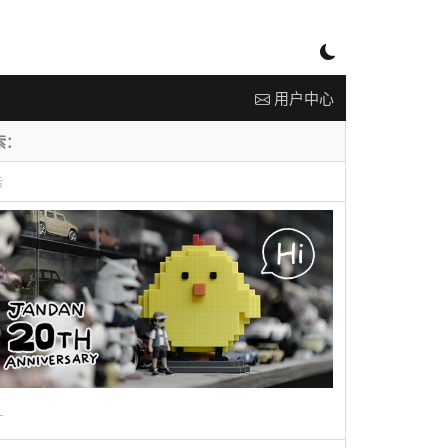
用户中心
告
广