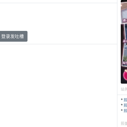
登录发吐槽
站
*
*
*
煎