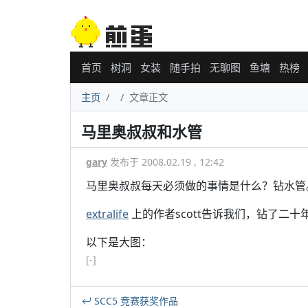
首页
树洞
女装
随手拍
无聊图
鱼塘
热榜
主页
文章正文
马里奥叔叔和水管
gary
发布于 2008.02.19 , 12:42
马里奥叔叔每天必须做的事情是什么？钻水管
extralife
上的作者scott告诉我们，钻了二
以下是大图：
[-]
SCC5 竞赛获奖作品